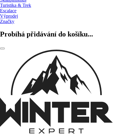
Turistika & Trek
Escalace
Výprodej
Značky
Probíhá přidávání do košíku...