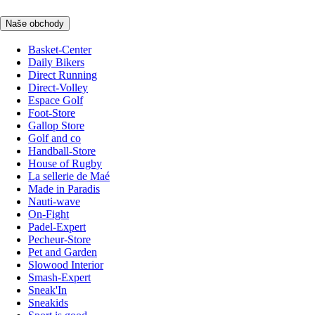
Naše obchody
Basket-Center
Daily Bikers
Direct Running
Direct-Volley
Espace Golf
Foot-Store
Gallop Store
Golf and co
Handball-Store
House of Rugby
La sellerie de Maé
Made in Paradis
Nauti-wave
On-Fight
Padel-Expert
Pecheur-Store
Pet and Garden
Slowood Interior
Smash-Expert
Sneak'In
Sneakids