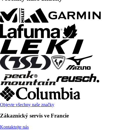
Objevte všechny naše značky
Zákaznický servis ve Francie
Kontaktujte nás