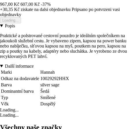
967,00 Kč
607,00 Kč
-37%
+30,35 Kč
ziskate na dalsi objednavku
Pripsano po potvrzeni vasi
objednavky
Loading...
Popis
Praktické a polstrované cestovní pouzdro je ideálním společníkem na
jakoukoli služební cestu. Je vybaveno zipem, kapsou na power banku
nebo nabíječku, síťovou kapsou na myš, poutkem na pero, kapsou na
zip a poutky na kabely, adaptéry nebo sluchátka. Je vyrobeno ze dvou
recyklovaných PET lahví.
Další informace
Marki
Hannah
Odkaz na dodavatele
10029292HHX
Barva
silver sage
Dominantní barva
Šedá
Typ
Smíšené
Věk
Dospělý
Loading...
Loading...
Všechny naše značky