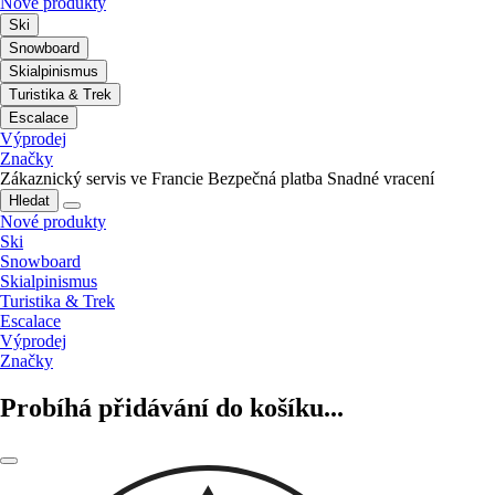
Nové produkty
Ski
Snowboard
Skialpinismus
Turistika & Trek
Escalace
Výprodej
Značky
Zákaznický servis ve Francie
Bezpečná platba
Snadné vracení
Hledat
Nové produkty
Ski
Snowboard
Skialpinismus
Turistika & Trek
Escalace
Výprodej
Značky
Probíhá přidávání do košíku...