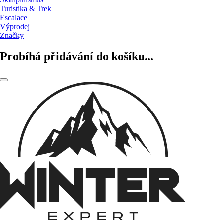
Turistika & Trek
Escalace
Výprodej
Značky
Probíhá přidávání do košíku...