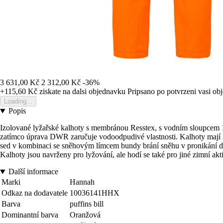
3 631,00 Kč
2 312,00 Kč
-36%
+115,60 Kč
ziskate na dalsi objednavku
Pripsano po potvrzeni vasi o
Loading...
Popis
Izolované lyžařské kalhoty s membránou Resstex, s vodním sloupcem 10
zatímco úprava DWR zaručuje vodoodpudivé vlastnosti. Kalhoty mají na
sed v kombinaci se sněhovým límcem bundy brání sněhu v pronikání dov
Kalhoty jsou navrženy pro lyžování, ale hodí se také pro jiné zimní akti
Další informace
Marki
Hannah
Odkaz na dodavatele
10036141HHX
Barva
puffins bill
Dominantní barva
Oranžová