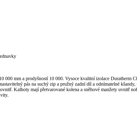
bjednavky
 000 mm a prodyšností 10 000. Vysoce kvalitní izolace Duratherm Clas
stavitelný pás na suchý zip a pružný zadní díl a odnímatelné kšandy,
nitř. Kalhoty mají přetvarované kolena a sněhové manžety uvnitř noha
vity.