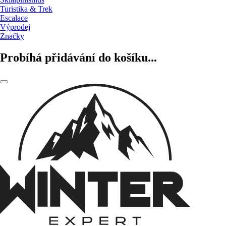
Turistika & Trek
Escalace
Výprodej
Značky
Probíhá přidávání do košíku...