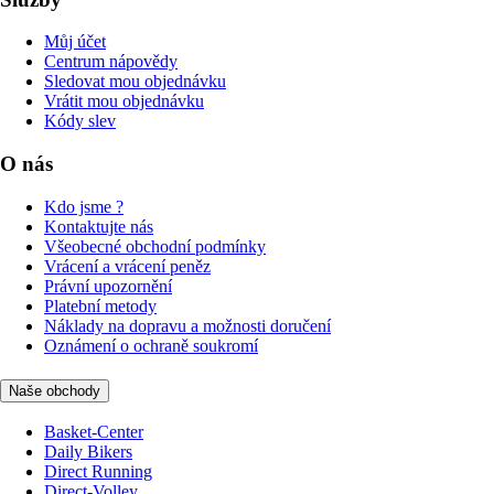
Můj účet
Centrum nápovědy
Sledovat mou objednávku
Vrátit mou objednávku
Kódy slev
O nás
Kdo jsme ?
Kontaktujte nás
Všeobecné obchodní podmínky
Vrácení a vrácení peněz
Právní upozornění
Platební metody
Náklady na dopravu a možnosti doručení
Oznámení o ochraně soukromí
Naše obchody
Basket-Center
Daily Bikers
Direct Running
Direct-Volley