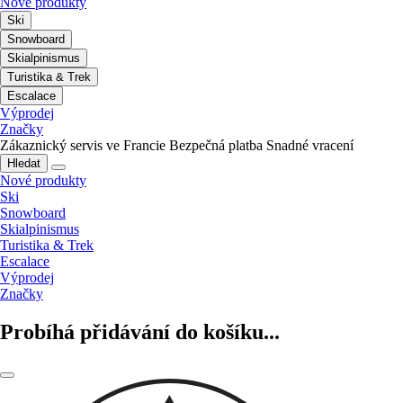
Nové produkty
Ski
Snowboard
Skialpinismus
Turistika & Trek
Escalace
Výprodej
Značky
Zákaznický servis ve Francie
Bezpečná platba
Snadné vracení
Hledat
Nové produkty
Ski
Snowboard
Skialpinismus
Turistika & Trek
Escalace
Výprodej
Značky
Probíhá přidávání do košíku...