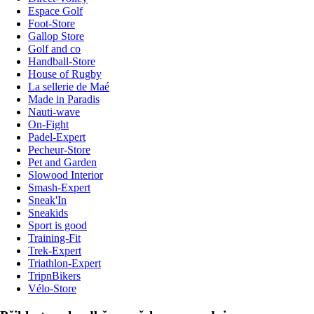
Espace Golf
Foot-Store
Gallop Store
Golf and co
Handball-Store
House of Rugby
La sellerie de Maé
Made in Paradis
Nauti-wave
On-Fight
Padel-Expert
Pecheur-Store
Pet and Garden
Slowood Interior
Smash-Expert
Sneak'In
Sneakids
Sport is good
Training-Fit
Trek-Expert
Triathlon-Expert
TripnBikers
Vélo-Store