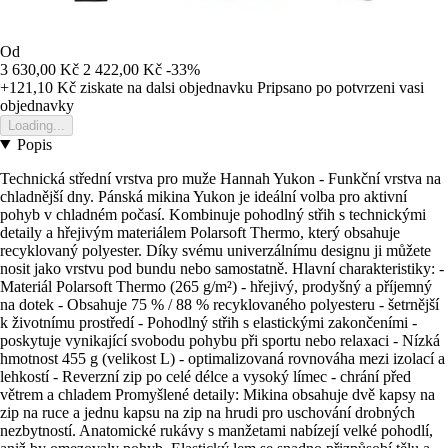
Od
3 630,00 Kč
2 422,00 Kč
-33%
+121,10 Kč
ziskate na dalsi objednavku
Pripsano po potvrzeni vasi
objednavky
Loading...
Popis
Technická střední vrstva pro muže Hannah Yukon - Funkční vrstva na
chladnější dny. Pánská mikina Yukon je ideální volba pro aktivní
pohyb v chladném počasí. Kombinuje pohodlný střih s technickými
detaily a hřejivým materiálem Polarsoft Thermo, který obsahuje
recyklovaný polyester. Díky svému univerzálnímu designu ji můžete
nosit jako vrstvu pod bundu nebo samostatně. Hlavní charakteristiky: -
Materiál Polarsoft Thermo (265 g/m²) - hřejivý, prodyšný a příjemný
na dotek - Obsahuje 75 % / 88 % recyklovaného polyesteru - šetrnější
k životnímu prostředí - Pohodlný střih s elastickými zakončeními -
poskytuje vynikající svobodu pohybu při sportu nebo relaxaci - Nízká
hmotnost 455 g (velikost L) - optimalizovaná rovnováha mezi izolací a
lehkostí - Reverzní zip po celé délce a vysoký límec - chrání před
větrem a chladem Promyšlené detaily: Mikina obsahuje dvě kapsy na
zip na ruce a jednu kapsu na zip na hrudi pro uschování drobných
nezbytností. Anatomické rukávy s manžetami nabízejí velké pohodlí,