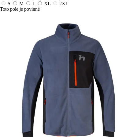
S
M
L
XL
2XL
Toto pole je povinné