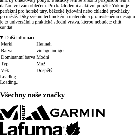
aniž by omezovaly pohyb. Elastický lem se snadno přizpůsobí tělu a
dalším vrstvám oblečení. Pro každodenní a aktivní použití: Yukon je
perfektní pro horské túry, běžecké lyžování nebo chladné procházky
po městě. Díky svému technickému materiálu a promyšlenému designu
je to univerzální a praktická střední vrstva, kterou nebudete chtít
sundat.
Další informace
Marki
Hannah
Barva
vintage indigo
Dominantní barva
Modrá
Typ
Muž
Věk
Dospělý
Loading...
Loading...
Všechny naše značky