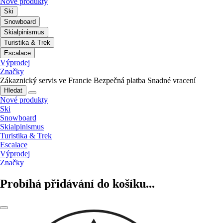
Nové produkty
Ski
Snowboard
Skialpinismus
Turistika & Trek
Escalace
Výprodej
Značky
Zákaznický servis ve Francie
Bezpečná platba
Snadné vracení
Hledat
Nové produkty
Ski
Snowboard
Skialpinismus
Turistika & Trek
Escalace
Výprodej
Značky
Probíhá přidávání do košíku...