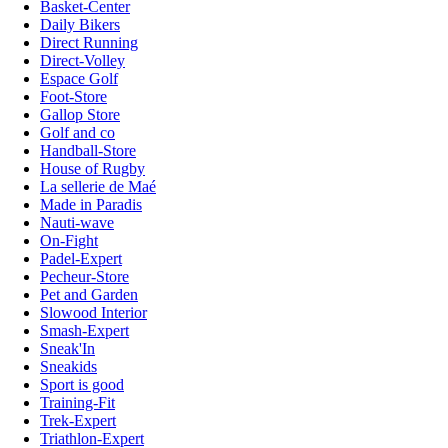
Basket-Center
Daily Bikers
Direct Running
Direct-Volley
Espace Golf
Foot-Store
Gallop Store
Golf and co
Handball-Store
House of Rugby
La sellerie de Maé
Made in Paradis
Nauti-wave
On-Fight
Padel-Expert
Pecheur-Store
Pet and Garden
Slowood Interior
Smash-Expert
Sneak'In
Sneakids
Sport is good
Training-Fit
Trek-Expert
Triathlon-Expert