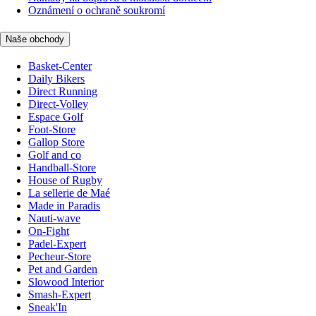
Oznámení o ochraně soukromí
Naše obchody
Basket-Center
Daily Bikers
Direct Running
Direct-Volley
Espace Golf
Foot-Store
Gallop Store
Golf and co
Handball-Store
House of Rugby
La sellerie de Maé
Made in Paradis
Nauti-wave
On-Fight
Padel-Expert
Pecheur-Store
Pet and Garden
Slowood Interior
Smash-Expert
Sneak'In