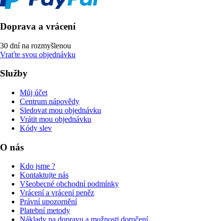
Doprava a vrácení
30 dní na rozmyšlenou
Vraťte svou objednávku
Služby
Můj účet
Centrum nápovědy
Sledovat mou objednávku
Vrátit mou objednávku
Kódy slev
O nás
Kdo jsme ?
Kontaktujte nás
Všeobecné obchodní podmínky
Vrácení a vrácení peněz
Právní upozornění
Platební metody
Náklady na dopravu a možnosti doručení