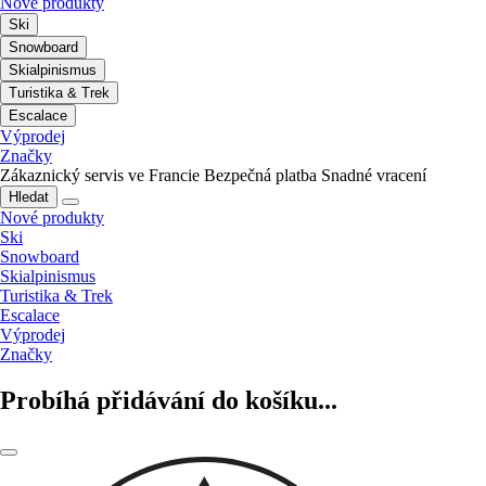
Nové produkty
Ski
Snowboard
Skialpinismus
Turistika & Trek
Escalace
Výprodej
Značky
Zákaznický servis ve Francie
Bezpečná platba
Snadné vracení
Hledat
Nové produkty
Ski
Snowboard
Skialpinismus
Turistika & Trek
Escalace
Výprodej
Značky
Probíhá přidávání do košíku...