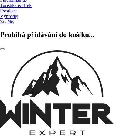
Turistika & Trek
Escalace
Výprodej
Značky
Probíhá přidávání do košíku...