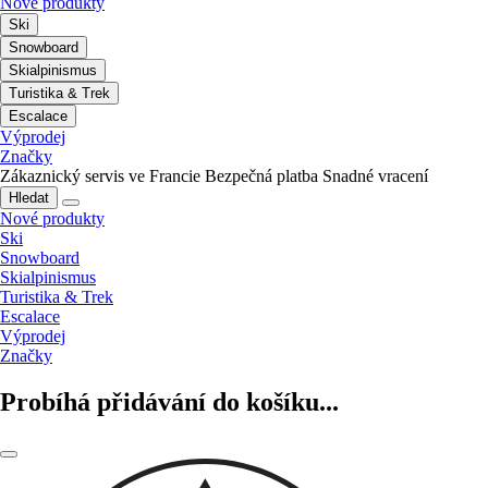
Nové produkty
Ski
Snowboard
Skialpinismus
Turistika & Trek
Escalace
Výprodej
Značky
Zákaznický servis ve Francie
Bezpečná platba
Snadné vracení
Hledat
Nové produkty
Ski
Snowboard
Skialpinismus
Turistika & Trek
Escalace
Výprodej
Značky
Probíhá přidávání do košíku...