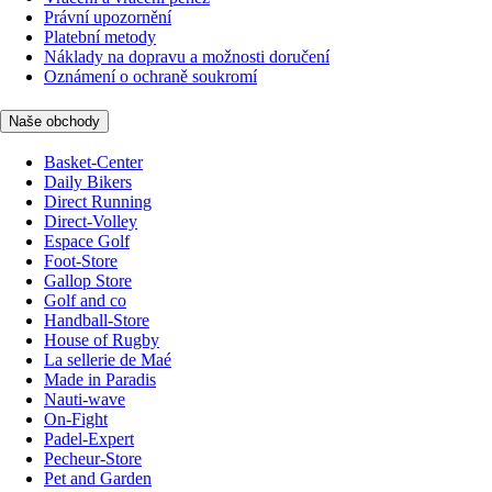
Právní upozornění
Platební metody
Náklady na dopravu a možnosti doručení
Oznámení o ochraně soukromí
Naše obchody
Basket-Center
Daily Bikers
Direct Running
Direct-Volley
Espace Golf
Foot-Store
Gallop Store
Golf and co
Handball-Store
House of Rugby
La sellerie de Maé
Made in Paradis
Nauti-wave
On-Fight
Padel-Expert
Pecheur-Store
Pet and Garden