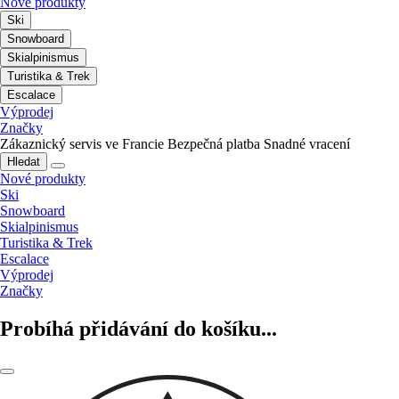
Nové produkty
Ski
Snowboard
Skialpinismus
Turistika & Trek
Escalace
Výprodej
Značky
Zákaznický servis ve Francie
Bezpečná platba
Snadné vracení
Hledat
Nové produkty
Ski
Snowboard
Skialpinismus
Turistika & Trek
Escalace
Výprodej
Značky
Probíhá přidávání do košíku...