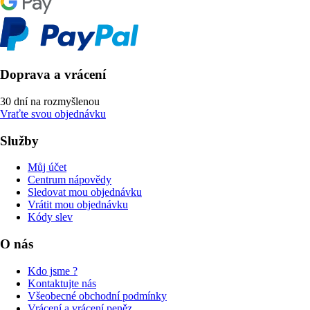
Doprava a vrácení
30 dní na rozmyšlenou
Vraťte svou objednávku
Služby
Můj účet
Centrum nápovědy
Sledovat mou objednávku
Vrátit mou objednávku
Kódy slev
O nás
Kdo jsme ?
Kontaktujte nás
Všeobecné obchodní podmínky
Vrácení a vrácení peněz