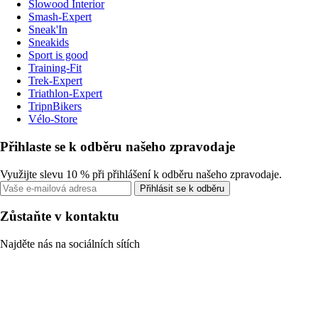
Slowood Interior
Smash-Expert
Sneak'In
Sneakids
Sport is good
Training-Fit
Trek-Expert
Triathlon-Expert
TripnBikers
Vélo-Store
Přihlaste se k odběru našeho zpravodaje
Využijte slevu 10 % při přihlášení k odběru našeho zpravodaje.
Přihlásit se k odběru
Zůstaňte v kontaktu
Najděte nás na sociálních sítích