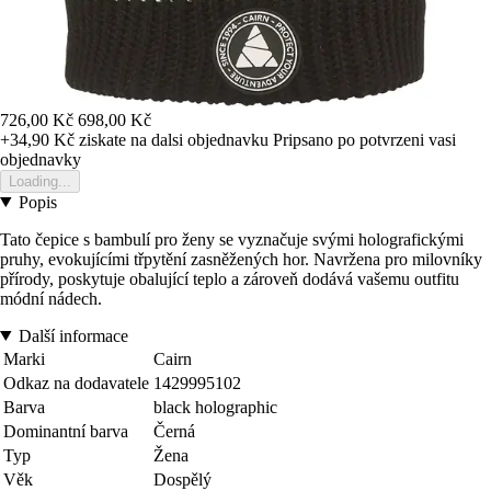
726,00 Kč
698,00 Kč
+34,90 Kč
ziskate na dalsi objednavku
Pripsano po potvrzeni vasi
objednavky
Loading...
Popis
Tato čepice s bambulí pro ženy se vyznačuje svými holografickými
pruhy, evokujícími třpytění zasněžených hor. Navržena pro milovníky
přírody, poskytuje obalující teplo a zároveň dodává vašemu outfitu
módní nádech.
Další informace
Marki
Cairn
Odkaz na dodavatele
1429995102
Barva
black holographic
Dominantní barva
Černá
Typ
Žena
Věk
Dospělý