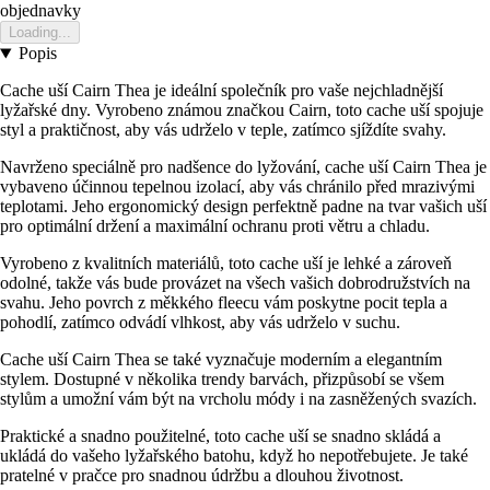
objednavky
Loading...
Popis
Cache uší Cairn Thea je ideální společník pro vaše nejchladnější
lyžařské dny. Vyrobeno známou značkou Cairn, toto cache uší spojuje
styl a praktičnost, aby vás udrželo v teple, zatímco sjíždíte svahy.
Navrženo speciálně pro nadšence do lyžování, cache uší Cairn Thea je
vybaveno účinnou tepelnou izolací, aby vás chránilo před mrazivými
teplotami. Jeho ergonomický design perfektně padne na tvar vašich uší
pro optimální držení a maximální ochranu proti větru a chladu.
Vyrobeno z kvalitních materiálů, toto cache uší je lehké a zároveň
odolné, takže vás bude provázet na všech vašich dobrodružstvích na
svahu. Jeho povrch z měkkého fleecu vám poskytne pocit tepla a
pohodlí, zatímco odvádí vlhkost, aby vás udrželo v suchu.
Cache uší Cairn Thea se také vyznačuje moderním a elegantním
stylem. Dostupné v několika trendy barvách, přizpůsobí se všem
stylům a umožní vám být na vrcholu módy i na zasněžených svazích.
Praktické a snadno použitelné, toto cache uší se snadno skládá a
ukládá do vašeho lyžařského batohu, když ho nepotřebujete. Je také
pratelné v pračce pro snadnou údržbu a dlouhou životnost.