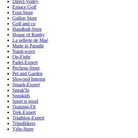
Direct-Volley
Espace Golf
Foot-Store
Gallop Store
Golf and co
Handball-Store
House of Rugby
La sellerie de Maé
Made in Paradis
Nauti-wave
On-Fight
Padel-Expert
Pecheur-Store
Pet and Garden
Slowood Interior
Smash-Expert
Sneak'In
Sneakids
Sport is good
Training-Fit
Trek-Expert
Triathlon-Expert
TripnBikers
Vélo-Store