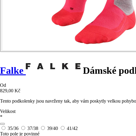
Falke
Dámské pod
Od
829,00 Kč
Tento podkolenky jsou navrženy tak, aby vám poskytly velkou pohybovo
Velikost
*
35/36
37/38
39/40
41/42
Toto pole je povinné