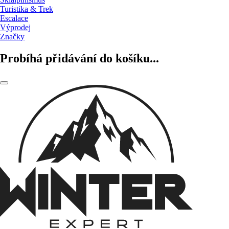
Turistika & Trek
Escalace
Výprodej
Značky
Probíhá přidávání do košíku...