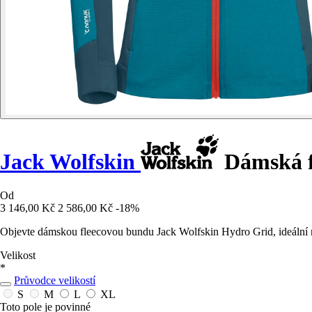
Jack Wolfskin
Dámská f
Od
3 146,00 Kč
2 586,00 Kč
-18%
Objevte dámskou fleecovou bundu Jack Wolfskin Hydro Grid, ideální n
Velikost
*
Průvodce velikostí
S
M
L
XL
Toto pole je povinné