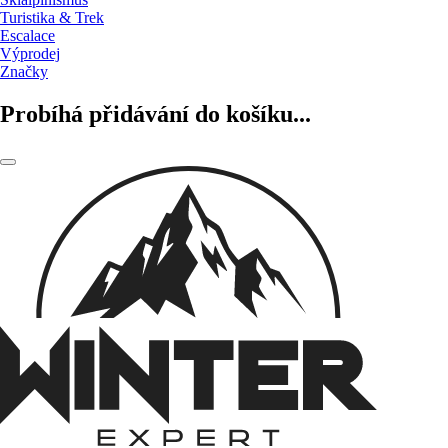
Turistika & Trek
Escalace
Výprodej
Značky
Probíhá přidávání do košíku...