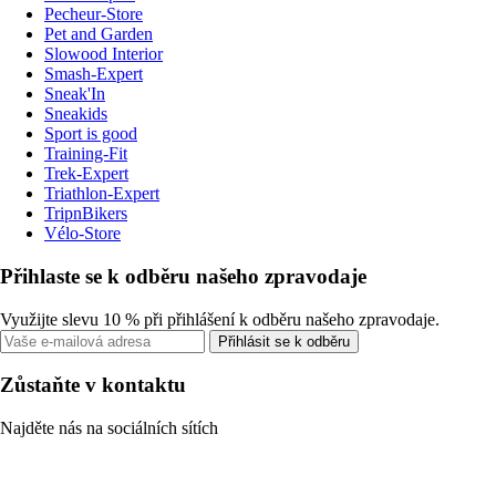
Pecheur-Store
Pet and Garden
Slowood Interior
Smash-Expert
Sneak'In
Sneakids
Sport is good
Training-Fit
Trek-Expert
Triathlon-Expert
TripnBikers
Vélo-Store
Přihlaste se k odběru našeho zpravodaje
Využijte slevu 10 % při přihlášení k odběru našeho zpravodaje.
Přihlásit se k odběru
Zůstaňte v kontaktu
Najděte nás na sociálních sítích