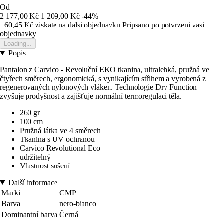
Od
2 177,00 Kč
1 209,00 Kč
-44%
+60,45 Kč
ziskate na dalsi objednavku
Pripsano po potvrzeni vasi
objednavky
Loading...
Popis
Pantalon z Carvico - Revoluční EKO tkanina, ultralehká, pružná ve
čtyřech směrech, ergonomická, s vynikajícím střihem a vyrobená z
regenerovaných nylonových vláken. Technologie Dry Function
zvyšuje prodyšnost a zajišťuje normální termoregulaci těla.
260 gr
100 cm
Pružná látka ve 4 směrech
Tkanina s UV ochranou
Carvico Revolutional Eco
udržitelný
Vlastnost sušení
Další informace
Marki
CMP
Barva
nero-bianco
Dominantní barva
Černá