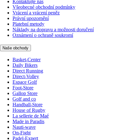
Kontaktujte nás
Všeobecné obchodní podmínky
Vrácení a vrácení peněz
Právní upozornění
Platební metody
Náklady na dopravu a možnosti doručení
Oznámení o ochraně soukromí
Naše obchody
Basket-Center
Daily Bikers
Direct Running
Direct-Volley
Espace Golf
Foot-Store
Gallop Store
Golf and co
Handball-Store
House of Rugby
La sellerie de Maé
Made in Paradis
Nauti-wave
On-Fight
Padel-Expert