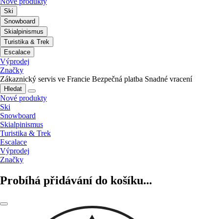
Nové produkty
Ski
Snowboard
Skialpinismus
Turistika & Trek
Escalace
Výprodej
Značky
Zákaznický servis ve Francie
Bezpečná platba
Snadné vracení
Hledat
Nové produkty
Ski
Snowboard
Skialpinismus
Turistika & Trek
Escalace
Výprodej
Značky
Probíhá přidávání do košíku...