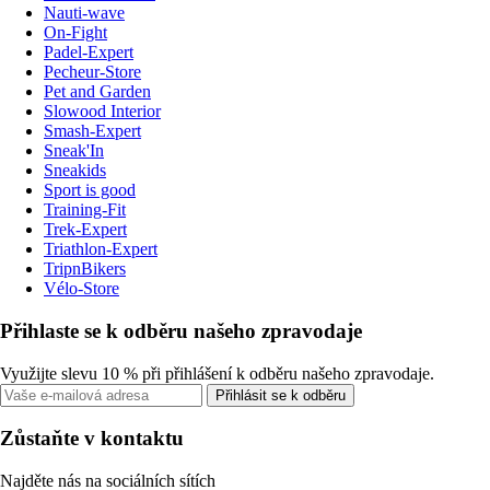
Nauti-wave
On-Fight
Padel-Expert
Pecheur-Store
Pet and Garden
Slowood Interior
Smash-Expert
Sneak'In
Sneakids
Sport is good
Training-Fit
Trek-Expert
Triathlon-Expert
TripnBikers
Vélo-Store
Přihlaste se k odběru našeho zpravodaje
Využijte slevu 10 % při přihlášení k odběru našeho zpravodaje.
Přihlásit se k odběru
Zůstaňte v kontaktu
Najděte nás na sociálních sítích