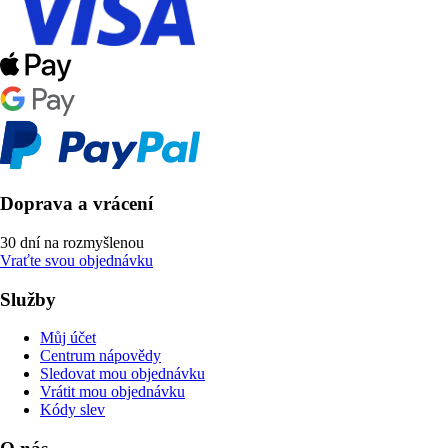
Doprava a vrácení
30 dní na rozmyšlenou
Vraťte svou objednávku
Služby
Můj účet
Centrum nápovědy
Sledovat mou objednávku
Vrátit mou objednávku
Kódy slev