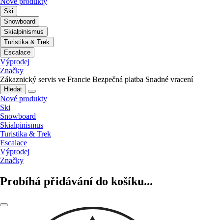
Nové produkty
Ski
Snowboard
Skialpinismus
Turistika & Trek
Escalace
Výprodej
Značky
Zákaznický servis ve Francie
Bezpečná platba
Snadné vracení
Hledat
Nové produkty
Ski
Snowboard
Skialpinismus
Turistika & Trek
Escalace
Výprodej
Značky
Probíhá přidávání do košíku...