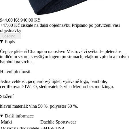
944,00 Kč
940,00 Kč
+47,00 Kč
ziskate na dalsi objednavku
Pripsano po potvrzeni vasi
objednavky
Loading...
Popis
Čepice pletená Champion na oslavu Mistrovství světa. Je pletená v
tradičním vzoru, s vyšitým logem po stranách, vlajkou vpředu a malým
bambulí na vrchu.
Hlavní přednosti
Jedna velikost, jacquardový úplet, vyšívané logo, bambule,
certifikované IWTO, sledovatelné, vlna Merino bez muilzingu.
Složení
hlavní materiál: vlna 50 %, polyester 50 %.
Další informace
Marki
Daehlie Sportswear
Odkaz na dodavatele
334166-USA