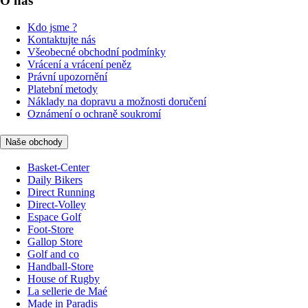
O nás
Kdo jsme ?
Kontaktujte nás
Všeobecné obchodní podmínky
Vrácení a vrácení peněz
Právní upozornění
Platební metody
Náklady na dopravu a možnosti doručení
Oznámení o ochraně soukromí
Naše obchody
Basket-Center
Daily Bikers
Direct Running
Direct-Volley
Espace Golf
Foot-Store
Gallop Store
Golf and co
Handball-Store
House of Rugby
La sellerie de Maé
Made in Paradis