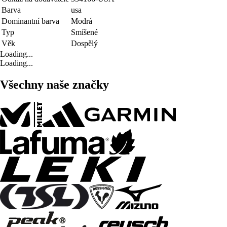
Barva
usa
Dominantní barva
Modrá
Typ
Smíšené
Věk
Dospělý
Loading...
Loading...
Všechny naše značky