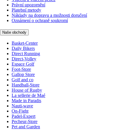
Právní upozornění
Platební metody
Náklady na dopravu a možnosti doručení
Oznámení o ochraně soukromí
Naše obchody
Basket-Center
Daily Bikers
Direct Running
Direct-Volley
Espace Golf
Foot-Store
Gallop Store
Golf and co
Handball-Store
House of Rugby
La sellerie de Maé
Made in Paradis
Nauti-wave
On-Fight
Padel-Expert
Pecheur-Store
Pet and Garden