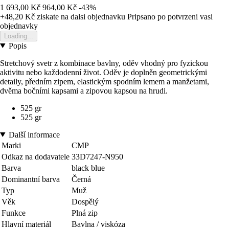
1 693,00 Kč
964,00 Kč
-43%
+48,20 Kč
ziskate na dalsi objednavku
Pripsano po potvrzeni vasi
objednavky
Loading...
Popis
Stretchový svetr z kombinace bavlny, oděv vhodný pro fyzickou
aktivitu nebo každodenní život. Oděv je doplněn geometrickými
detaily, předním zipem, elastickým spodním lemem a manžetami,
dvěma bočními kapsami a zipovou kapsou na hrudi.
525 gr
525 gr
Další informace
Marki
CMP
Odkaz na dodavatele
33D7247-N950
Barva
black blue
Dominantní barva
Černá
Typ
Muž
Věk
Dospělý
Funkce
Plná zip
Hlavní materiál
Bavlna / viskóza