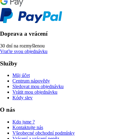
Doprava a vrácení
30 dní na rozmyšlenou
Vraťte svou objednávku
Služby
Můj účet
Centrum nápovědy
Sledovat mou objednávku
Vrátit mou objednávku
Kódy slev
O nás
Kdo jsme ?
Kontaktujte nás
Všeobecné obchodní podmínky
Vrácení a vrácení peněz