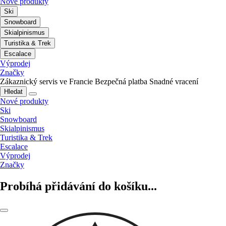
Nové produkty
Ski
Snowboard
Skialpinismus
Turistika & Trek
Escalace
Výprodej
Značky
Zákaznický servis ve Francie
Bezpečná platba
Snadné vracení
Hledat
Nové produkty
Ski
Snowboard
Skialpinismus
Turistika & Trek
Escalace
Výprodej
Značky
Probíhá přidávání do košíku...