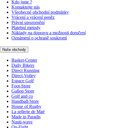
Kdo jsme ?
Kontaktujte nás
Všeobecné obchodní podmínky
Vrácení a vrácení peněz
Právní upozornění
Platební metody
Náklady na dopravu a možnosti doručení
Oznámení o ochraně soukromí
Naše obchody
Basket-Center
Daily Bikers
Direct Running
Direct-Volley
Espace Golf
Foot-Store
Gallop Store
Golf and co
Handball-Store
House of Rugby
La sellerie de Maé
Made in Paradis
Nauti-wave
On-Fight