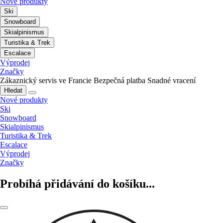
Nové produkty
Ski
Snowboard
Skialpinismus
Turistika & Trek
Escalace
Výprodej
Značky
Zákaznický servis ve Francie
Bezpečná platba
Snadné vracení
Hledat
Nové produkty
Ski
Snowboard
Skialpinismus
Turistika & Trek
Escalace
Výprodej
Značky
Probíhá přidávání do košíku...