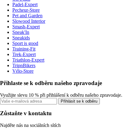
Padel-Expert
Pecheur-Store
Pet and Garden
Slowood Interior
Smash-Expert
Sneak'In
Sneakids
Sport is good
Training-Fit
Trek-Expert
Triathlon-Expert
TripnBikers
Vélo-Store
Přihlaste se k odběru našeho zpravodaje
Využijte slevu 10 % při přihlášení k odběru našeho zpravodaje.
Přihlásit se k odběru
Zůstaňte v kontaktu
Najděte nás na sociálních sítích