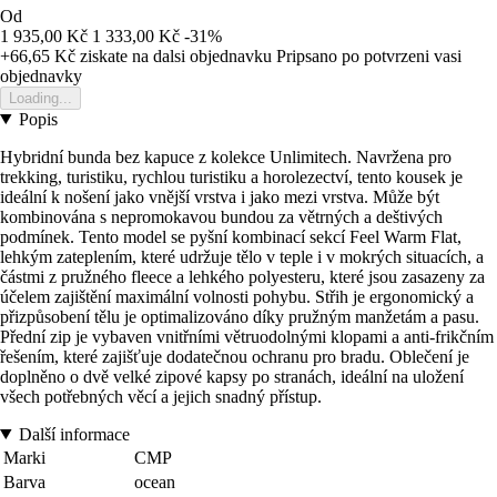
Od
1 935,00 Kč
1 333,00 Kč
-31%
+66,65 Kč
ziskate na dalsi objednavku
Pripsano po potvrzeni vasi
objednavky
Loading...
Popis
Hybridní bunda bez kapuce z kolekce Unlimitech. Navržena pro
trekking, turistiku, rychlou turistiku a horolezectví, tento kousek je
ideální k nošení jako vnější vrstva i jako mezi vrstva. Může být
kombinována s nepromokavou bundou za větrných a deštivých
podmínek. Tento model se pyšní kombinací sekcí Feel Warm Flat,
lehkým zateplením, které udržuje tělo v teple i v mokrých situacích, a
částmi z pružného fleece a lehkého polyesteru, které jsou zasazeny za
účelem zajištění maximální volnosti pohybu. Střih je ergonomický a
přizpůsobení tělu je optimalizováno díky pružným manžetám a pasu.
Přední zip je vybaven vnitřními větruodolnými klopami a anti-frikčním
řešením, které zajišťuje dodatečnou ochranu pro bradu. Oblečení je
doplněno o dvě velké zipové kapsy po stranách, ideální na uložení
všech potřebných věcí a jejich snadný přístup.
Další informace
Marki
CMP
Barva
ocean