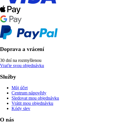
Doprava a vrácení
30 dní na rozmyšlenou
Vraťte svou objednávku
Služby
Můj účet
Centrum nápovědy
Sledovat mou objednávku
Vrátit mou objednávku
Kódy slev
O nás