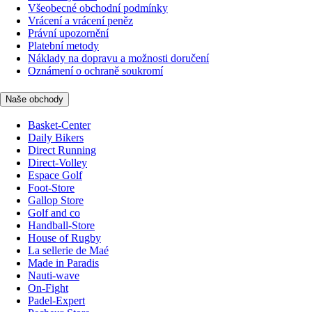
Všeobecné obchodní podmínky
Vrácení a vrácení peněz
Právní upozornění
Platební metody
Náklady na dopravu a možnosti doručení
Oznámení o ochraně soukromí
Naše obchody
Basket-Center
Daily Bikers
Direct Running
Direct-Volley
Espace Golf
Foot-Store
Gallop Store
Golf and co
Handball-Store
House of Rugby
La sellerie de Maé
Made in Paradis
Nauti-wave
On-Fight
Padel-Expert