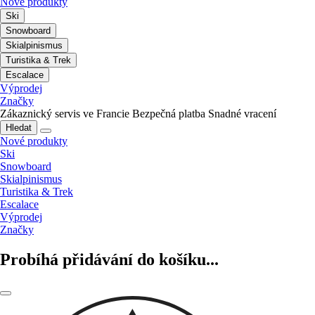
Nové produkty
Ski
Snowboard
Skialpinismus
Turistika & Trek
Escalace
Výprodej
Značky
Zákaznický servis ve Francie
Bezpečná platba
Snadné vracení
Hledat
Nové produkty
Ski
Snowboard
Skialpinismus
Turistika & Trek
Escalace
Výprodej
Značky
Probíhá přidávání do košíku...