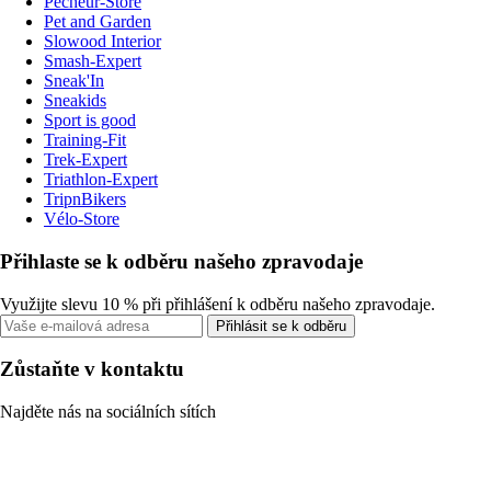
Pecheur-Store
Pet and Garden
Slowood Interior
Smash-Expert
Sneak'In
Sneakids
Sport is good
Training-Fit
Trek-Expert
Triathlon-Expert
TripnBikers
Vélo-Store
Přihlaste se k odběru našeho zpravodaje
Využijte slevu 10 % při přihlášení k odběru našeho zpravodaje.
Přihlásit se k odběru
Zůstaňte v kontaktu
Najděte nás na sociálních sítích