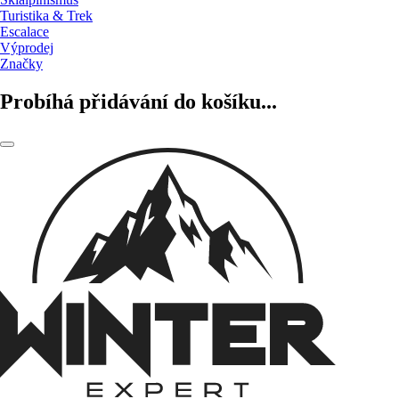
Turistika & Trek
Escalace
Výprodej
Značky
Probíhá přidávání do košíku...