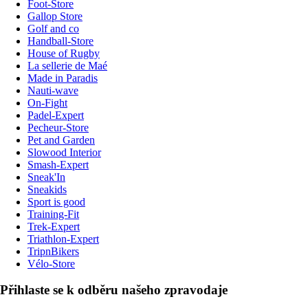
Foot-Store
Gallop Store
Golf and co
Handball-Store
House of Rugby
La sellerie de Maé
Made in Paradis
Nauti-wave
On-Fight
Padel-Expert
Pecheur-Store
Pet and Garden
Slowood Interior
Smash-Expert
Sneak'In
Sneakids
Sport is good
Training-Fit
Trek-Expert
Triathlon-Expert
TripnBikers
Vélo-Store
Přihlaste se k odběru našeho zpravodaje