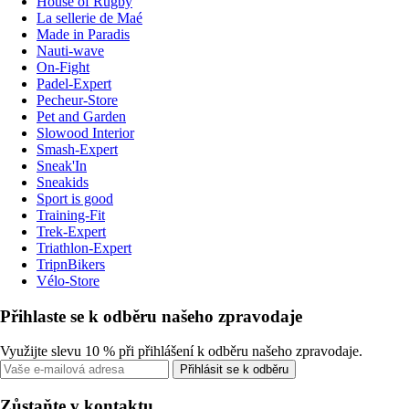
House of Rugby
La sellerie de Maé
Made in Paradis
Nauti-wave
On-Fight
Padel-Expert
Pecheur-Store
Pet and Garden
Slowood Interior
Smash-Expert
Sneak'In
Sneakids
Sport is good
Training-Fit
Trek-Expert
Triathlon-Expert
TripnBikers
Vélo-Store
Přihlaste se k odběru našeho zpravodaje
Využijte slevu 10 % při přihlášení k odběru našeho zpravodaje.
Přihlásit se k odběru
Zůstaňte v kontaktu