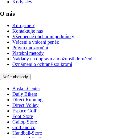
Kódy slev
O nás
Kdo jsme ?
Kontaktujte nás
Všeobecné obchodní podmínky
Vrácení a vrácení peněz
Právní upozornění
Platební metody
Náklady na dopravu a možnosti doručení
Oznámení o ochraně soukromí
Naše obchody
Basket-Center
Daily Bikers
Direct Running
Direct-Volley
Espace Golf
Foot-Store
Gallop Store
Golf and co
Handball-Store