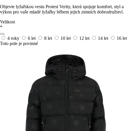
Objevte lyžařskou vestu Protest Verity, která spojuje komfort, styl a
výkon pro vaše mladé lyžařky během jejich zimních dobrodružství.
Velikost
*
4 roky
6 let
8 let
10 let
12 let
14 let
16 let
Toto pole je povinné