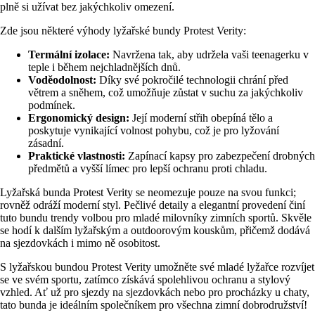
plně si užívat bez jakýchkoliv omezení.
Zde jsou některé výhody lyžařské bundy Protest Verity:
Termální izolace:
Navržena tak, aby udržela vaši teenagerku v
teple i během nejchladnějších dnů.
Voděodolnost:
Díky své pokročilé technologii chrání před
větrem a sněhem, což umožňuje zůstat v suchu za jakýchkoliv
podmínek.
Ergonomický design:
Její moderní střih obepíná tělo a
poskytuje vynikající volnost pohybu, což je pro lyžování
zásadní.
Praktické vlastnosti:
Zapínací kapsy pro zabezpečení drobných
předmětů a vyšší límec pro lepší ochranu proti chladu.
Lyžařská bunda Protest Verity se neomezuje pouze na svou funkci;
rovněž odráží moderní styl. Pečlivé detaily a elegantní provedení činí
tuto bundu trendy volbou pro mladé milovníky zimních sportů. Skvěle
se hodí k dalším lyžařským a outdoorovým kouskům, přičemž dodává
na sjezdovkách i mimo ně osobitost.
S lyžařskou bundou Protest Verity umožněte své mladé lyžařce rozvíjet
se ve svém sportu, zatímco získává spolehlivou ochranu a stylový
vzhled. Ať už pro sjezdy na sjezdovkách nebo pro procházky u chaty,
tato bunda je ideálním společníkem pro všechna zimní dobrodružství!