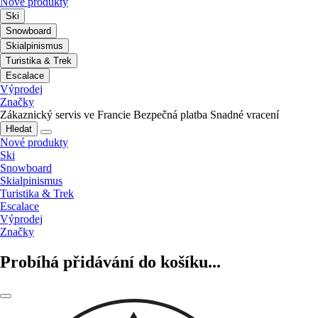
Nové produkty
Ski
Snowboard
Skialpinismus
Turistika & Trek
Escalace
Výprodej
Značky
Zákaznický servis ve Francie
Bezpečná platba
Snadné vracení
Hledat
Nové produkty
Ski
Snowboard
Skialpinismus
Turistika & Trek
Escalace
Výprodej
Značky
Probíhá přidávání do košíku...