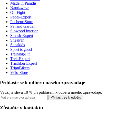
Made in Paradis
Nauti-wave
On-Fight
Padel-Expert
Pecheur-Store
Pet and Garden
Slowood Interior
Smash-Expert
Sneak'In
Sneakids
Sport is good
Training-Fit
Trek-Expert
Triathlon-Expert
TripnBikers
Vélo-Store
Přihlaste se k odběru našeho zpravodaje
Využijte slevu 10 % při přihlášení k odběru našeho zpravodaje.
Přihlásit se k odběru
Zůstaňte v kontaktu