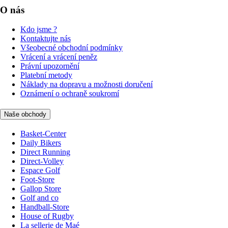
O nás
Kdo jsme ?
Kontaktujte nás
Všeobecné obchodní podmínky
Vrácení a vrácení peněz
Právní upozornění
Platební metody
Náklady na dopravu a možnosti doručení
Oznámení o ochraně soukromí
Naše obchody
Basket-Center
Daily Bikers
Direct Running
Direct-Volley
Espace Golf
Foot-Store
Gallop Store
Golf and co
Handball-Store
House of Rugby
La sellerie de Maé