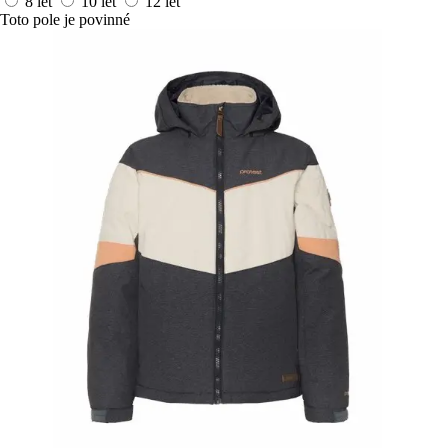
8 let
10 let
12 let
Toto pole je povinné