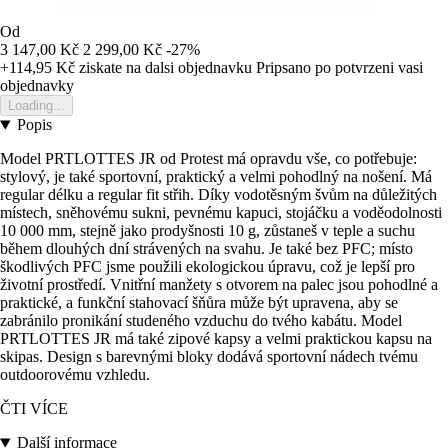
Od
3 147,00 Kč
2 299,00 Kč
-27%
+114,95 Kč
ziskate na dalsi objednavku
Pripsano po potvrzeni vasi
objednavky
Loading...
Popis
Model PRTLOTTES JR od Protest má opravdu vše, co potřebuje:
stylový, je také sportovní, praktický a velmi pohodlný na nošení. Má
regular délku a regular fit střih. Díky vodotěsným švům na důležitých
místech, sněhovému sukni, pevnému kapuci, stojáčku a voděodolnosti
10 000 mm, stejně jako prodyšnosti 10 g, zůstaneš v teple a suchu
během dlouhých dní strávených na svahu. Je také bez PFC; místo
škodlivých PFC jsme použili ekologickou úpravu, což je lepší pro
životní prostředí. Vnitřní manžety s otvorem na palec jsou pohodlné a
praktické, a funkční stahovací šňůra může být upravena, aby se
zabránilo pronikání studeného vzduchu do tvého kabátu. Model
PRTLOTTES JR má také zipové kapsy a velmi praktickou kapsu na
skipas. Design s barevnými bloky dodává sportovní nádech tvému
outdoorovému vzhledu.
ČTI VÍCE
Další informace