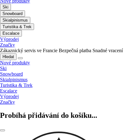
Nové produkty
Ski
Snowboard
Skialpinismus
Turistika & Trek
Escalace
Výprodej
Značky
Zákaznický servis ve Francie
Bezpečná platba
Snadné vracení
Hledat
Nové produkty
Ski
Snowboard
Skialpinismus
Turistika & Trek
Escalace
Výprodej
Značky
Probíhá přidávání do košíku...