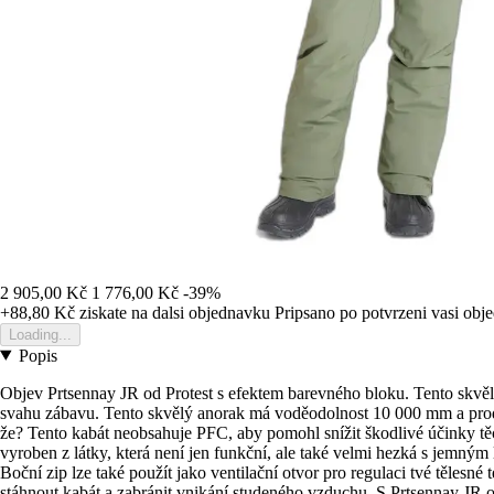
2 905,00 Kč
1 776,00 Kč
-39%
+88,80 Kč
ziskate na dalsi objednavku
Pripsano po potvrzeni vasi obj
Loading...
Popis
Objev Prtsennay JR od Protest s efektem barevného bloku. Tento skvělý
svahu zábavu. Tento skvělý anorak má voděodolnost 10 000 mm a prodyš
že? Tento kabát neobsahuje PFC, aby pomohl snížit škodlivé účinky těch
vyroben z látky, která není jen funkční, ale také velmi hezká s jemn
Boční zip lze také použít jako ventilační otvor pro regulaci tvé tělesn
stáhnout kabát a zabránit vnikání studeného vzduchu. S Prtsennay JR o