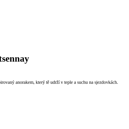
rtsennay
irovaný anorakem, který tě udrží v teple a suchu na sjezdovkách.