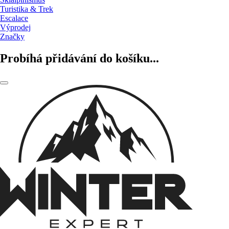
Turistika & Trek
Escalace
Výprodej
Značky
Probíhá přidávání do košíku...