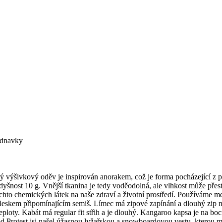
ednavky
 výšivkový oděv je inspirován anorakem, což je forma pocházející z pol
nost 10 g. Vnější tkanina je tedy voděodolná, ale vlhkost může přesto
to chemických látek na naše zdraví a životní prostředí. Používáme meto
ým leskem připomínajícím semiš. Límec má zipové zapínání a dlouhý zip
é teploty. Kabát má regular fit střih a je dlouhý. Kangaroo kapsa je na 
d Protest jsi našel úžasnou lyžařskou a snowboardovou vestu, kterou mů