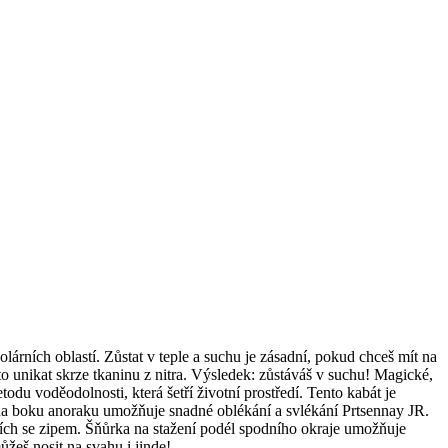
árních oblastí. Zůstat v teple a suchu je zásadní, pokud chceš mít na
 unikat skrze tkaninu z nitra. Výsledek: zůstáváš v suchu! Magické,
du voděodolnosti, která šetří životní prostředí. Tento kabát je
 na boku anoraku umožňuje snadné oblékání a svlékání Prtsennay JR.
bocích se zipem. Šňůrka na stažení podél spodního okraje umožňuje
žeš nosit na svahu i jinde!