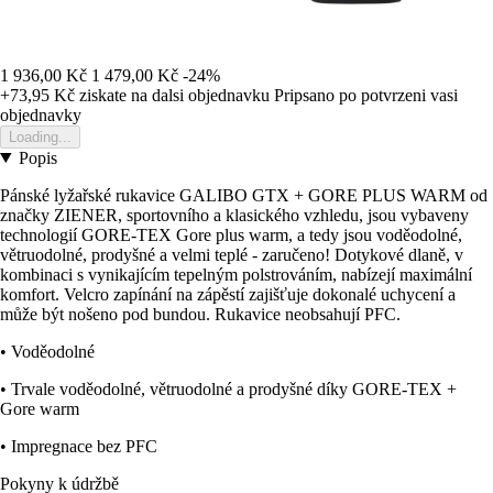
1 936,00 Kč
1 479,00 Kč
-24%
+73,95 Kč
ziskate na dalsi objednavku
Pripsano po potvrzeni vasi
objednavky
Loading...
Popis
Pánské lyžařské rukavice GALIBO GTX + GORE PLUS WARM od
značky ZIENER, sportovního a klasického vzhledu, jsou vybaveny
technologií GORE-TEX Gore plus warm, a tedy jsou voděodolné,
větruodolné, prodyšné a velmi teplé - zaručeno! Dotykové dlaně, v
kombinaci s vynikajícím tepelným polstrováním, nabízejí maximální
komfort. Velcro zapínání na zápěstí zajišťuje dokonalé uchycení a
může být nošeno pod bundou. Rukavice neobsahují PFC.
• Voděodolné
• Trvale voděodolné, větruodolné a prodyšné díky GORE-TEX +
Gore warm
• Impregnace bez PFC
Pokyny k údržbě