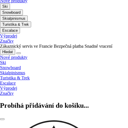
Nové produkty
Ski
Snowboard
Skialpinismus
Turistika & Trek
Escalace
Výprodej
Značky
Zákaznický servis ve Francie
Bezpečná platba
Snadné vracení
Hledat
Nové produkty
Ski
Snowboard
Skialpinismus
Turistika & Trek
Escalace
Výprodej
Značky
Probíhá přidávání do košíku...