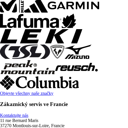
Objevte všechny naše značky
Zákaznický servis ve Francie
Kontaktujte nás
11 rue Bernard Maris
37270 Montlouis-sur-Loire, Francie