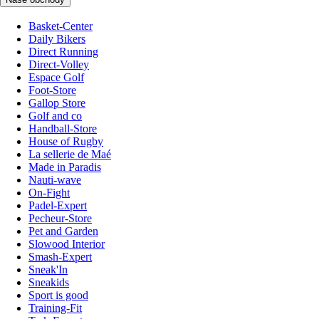
Basket-Center
Daily Bikers
Direct Running
Direct-Volley
Espace Golf
Foot-Store
Gallop Store
Golf and co
Handball-Store
House of Rugby
La sellerie de Maé
Made in Paradis
Nauti-wave
On-Fight
Padel-Expert
Pecheur-Store
Pet and Garden
Slowood Interior
Smash-Expert
Sneak'In
Sneakids
Sport is good
Training-Fit