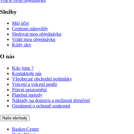
Vraťte svou objednávku
Služby
Můj účet
Centrum nápovědy
Sledovat mou objednávku
Vrátit mou objednávku
Kódy slev
O nás
Kdo jsme ?
Kontaktujte nás
Všeobecné obchodní podmínky
Vrácení a vrácení peněz
Právní upozornění
Platební metody
Náklady na dopravu a možnosti doručení
Oznámení o ochraně soukromí
Naše obchody
Basket-Center