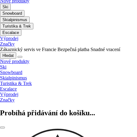
Nové produkty
Ski
Snowboard
Skialpinismus
Turistika & Trek
Escalace
Výprodej
Značky
Zákaznický servis ve Francie
Bezpečná platba
Snadné vracení
Hledat
Nové produkty
Ski
Snowboard
Skialpinismus
Turistika & Trek
Escalace
Výprodej
Značky
Probíhá přidávání do košíku...