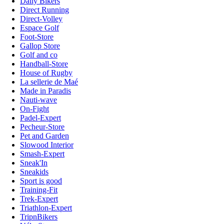
Daily Bikers
Direct Running
Direct-Volley
Espace Golf
Foot-Store
Gallop Store
Golf and co
Handball-Store
House of Rugby
La sellerie de Maé
Made in Paradis
Nauti-wave
On-Fight
Padel-Expert
Pecheur-Store
Pet and Garden
Slowood Interior
Smash-Expert
Sneak'In
Sneakids
Sport is good
Training-Fit
Trek-Expert
Triathlon-Expert
TripnBikers