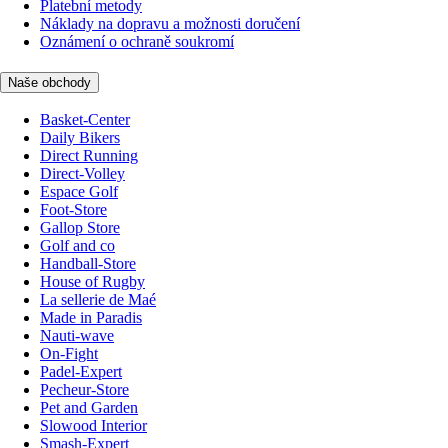
Platební metody
Náklady na dopravu a možnosti doručení
Oznámení o ochraně soukromí
Naše obchody
Basket-Center
Daily Bikers
Direct Running
Direct-Volley
Espace Golf
Foot-Store
Gallop Store
Golf and co
Handball-Store
House of Rugby
La sellerie de Maé
Made in Paradis
Nauti-wave
On-Fight
Padel-Expert
Pecheur-Store
Pet and Garden
Slowood Interior
Smash-Expert