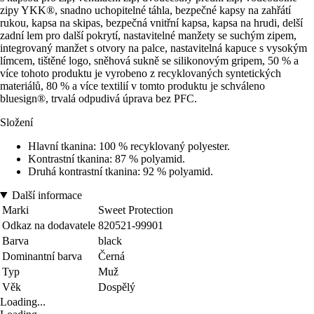
zipy YKK®, snadno uchopitelné táhla, bezpečné kapsy na zahřátí
rukou, kapsa na skipas, bezpečná vnitřní kapsa, kapsa na hrudi, delší
zadní lem pro další pokrytí, nastavitelné manžety se suchým zipem,
integrovaný manžet s otvory na palce, nastavitelná kapuce s vysokým
límcem, tištěné logo, sněhová sukně se silikonovým gripem, 50 % a
více tohoto produktu je vyrobeno z recyklovaných syntetických
materiálů, 80 % a více textilií v tomto produktu je schváleno
bluesign®, trvalá odpudivá úprava bez PFC.
Složení
Hlavní tkanina: 100 % recyklovaný polyester.
Kontrastní tkanina: 87 % polyamid.
Druhá kontrastní tkanina: 92 % polyamid.
Další informace
Marki
Sweet Protection
Odkaz na dodavatele
820521-99901
Barva
black
Dominantní barva
Černá
Typ
Muž
Věk
Dospělý
Loading...