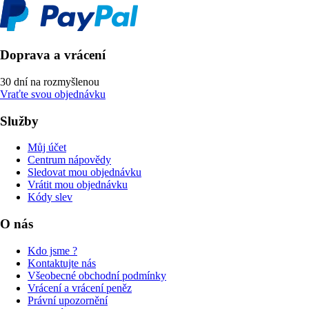
Doprava a vrácení
30 dní na rozmyšlenou
Vraťte svou objednávku
Služby
Můj účet
Centrum nápovědy
Sledovat mou objednávku
Vrátit mou objednávku
Kódy slev
O nás
Kdo jsme ?
Kontaktujte nás
Všeobecné obchodní podmínky
Vrácení a vrácení peněz
Právní upozornění