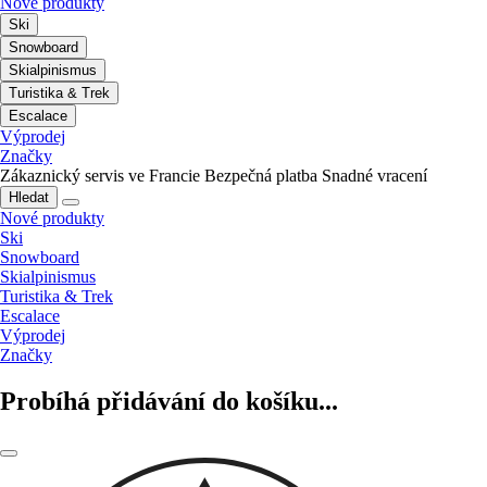
Nové produkty
Ski
Snowboard
Skialpinismus
Turistika & Trek
Escalace
Výprodej
Značky
Zákaznický servis ve Francie
Bezpečná platba
Snadné vracení
Hledat
Nové produkty
Ski
Snowboard
Skialpinismus
Turistika & Trek
Escalace
Výprodej
Značky
Probíhá přidávání do košíku...