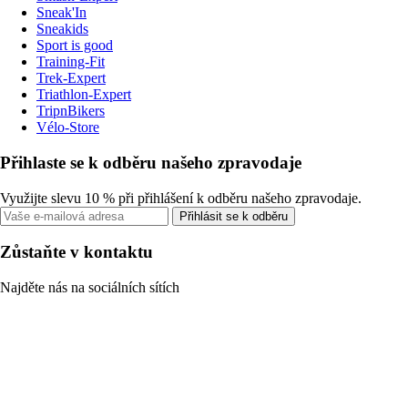
Sneak'In
Sneakids
Sport is good
Training-Fit
Trek-Expert
Triathlon-Expert
TripnBikers
Vélo-Store
Přihlaste se k odběru našeho zpravodaje
Využijte slevu 10 % při přihlášení k odběru našeho zpravodaje.
Přihlásit se k odběru
Zůstaňte v kontaktu
Najděte nás na sociálních sítích