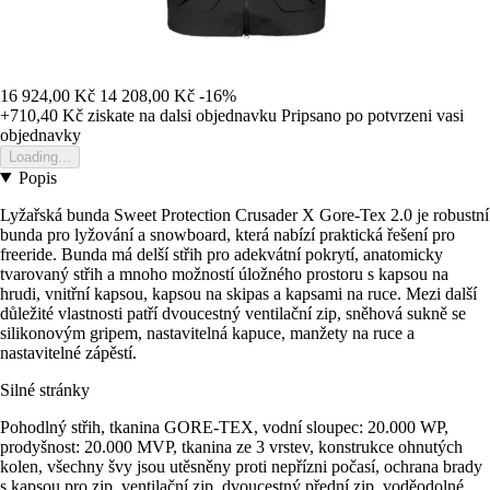
16 924,00 Kč
14 208,00 Kč
-16%
+710,40 Kč
ziskate na dalsi objednavku
Pripsano po potvrzeni vasi
objednavky
Loading...
Popis
Lyžařská bunda Sweet Protection Crusader X Gore-Tex 2.0 je robustní
bunda pro lyžování a snowboard, která nabízí praktická řešení pro
freeride. Bunda má delší střih pro adekvátní pokrytí, anatomicky
tvarovaný střih a mnoho možností úložného prostoru s kapsou na
hrudi, vnitřní kapsou, kapsou na skipas a kapsami na ruce. Mezi další
důležité vlastnosti patří dvoucestný ventilační zip, sněhová sukně se
silikonovým gripem, nastavitelná kapuce, manžety na ruce a
nastavitelné zápěstí.
Silné stránky
Pohodlný střih, tkanina GORE-TEX, vodní sloupec: 20.000 WP,
prodyšnost: 20.000 MVP, tkanina ze 3 vrstev, konstrukce ohnutých
kolen, všechny švy jsou utěsněny proti nepřízni počasí, ochrana brady
s kapsou pro zip, ventilační zip, dvoucestný přední zip, voděodolné