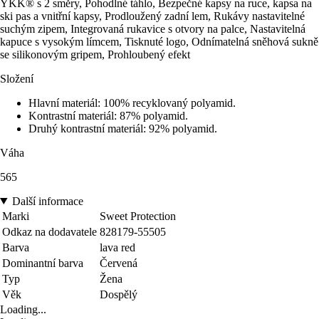
YKK® s 2 směry, Pohodlné táhlo, Bezpečné kapsy na ruce, kapsa na
ski pas a vnitřní kapsy, Prodloužený zadní lem, Rukávy nastavitelné
suchým zipem, Integrovaná rukavice s otvory na palce, Nastavitelná
kapuce s vysokým límcem, Tisknuté logo, Odnímatelná sněhová sukně
se silikonovým gripem, Prohloubený efekt
Složení
Hlavní materiál: 100% recyklovaný polyamid.
Kontrastní materiál: 87% polyamid.
Druhý kontrastní materiál: 92% polyamid.
Váha
565
Další informace
Marki
Sweet Protection
Odkaz na dodavatele
828179-55505
Barva
lava red
Dominantní barva
Červená
Typ
Žena
Věk
Dospělý
Loading...