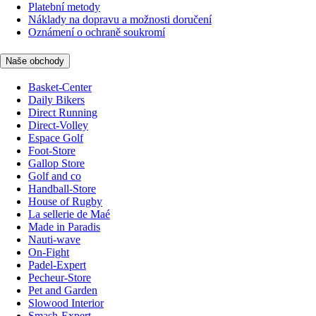
Platební metody
Náklady na dopravu a možnosti doručení
Oznámení o ochraně soukromí
Naše obchody
Basket-Center
Daily Bikers
Direct Running
Direct-Volley
Espace Golf
Foot-Store
Gallop Store
Golf and co
Handball-Store
House of Rugby
La sellerie de Maé
Made in Paradis
Nauti-wave
On-Fight
Padel-Expert
Pecheur-Store
Pet and Garden
Slowood Interior
Smash-Expert