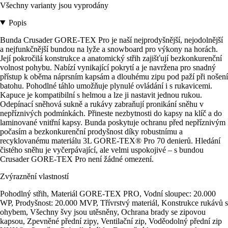
Všechny varianty jsou vyprodány
Popis
Bunda Crusader GORE-TEX Pro je naší nejprodyšnější, nejodolnější
a nejfunkčnější bundou na lyže a snowboard pro výkony na horách.
Její pokročilá konstrukce a anatomický střih zajišťují bezkonkurenční
volnost pohybu. Nabízí vynikající pokrytí a je navržena pro snadný
přístup k oběma náprsním kapsám a dlouhému zipu pod paží při nošení
batohu. Pohodlné táhlo umožňuje plynulé ovládání i s rukavicemi.
Kapuce je kompatibilní s helmou a lze ji nastavit jednou rukou.
Odepínací sněhová sukně a rukávy zabraňují pronikání sněhu v
nepříznivých podmínkách. Přineste nezbytnosti do kapsy na klíč a do
laminované vnitřní kapsy. Bunda poskytuje ochranu před nepříznivým
počasím a bezkonkurenční prodyšnost díky robustnímu a
recyklovanému materiálu 3L GORE-TEX® Pro 70 denierů. Hledání
čistého sněhu je vyčerpávající, ale velmi uspokojivé – s bundou
Crusader GORE-TEX Pro není žádné omezení.
Zvýraznění vlastností
Pohodlný střih, Materiál GORE-TEX PRO, Vodní sloupec: 20.000
WP, Prodyšnost: 20.000 MVP, Třívrstvý materiál, Konstrukce rukávů s
ohybem, Všechny švy jsou utěsněny, Ochrana brady se zipovou
kapsou, Zpevněné přední zipy, Ventilační zip, Voděodolný přední zip