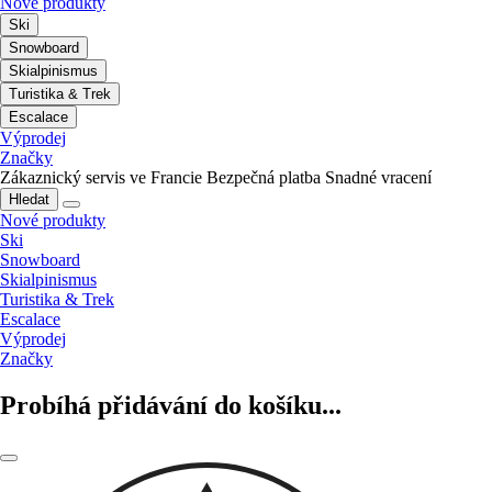
Nové produkty
Ski
Snowboard
Skialpinismus
Turistika & Trek
Escalace
Výprodej
Značky
Zákaznický servis ve Francie
Bezpečná platba
Snadné vracení
Hledat
Nové produkty
Ski
Snowboard
Skialpinismus
Turistika & Trek
Escalace
Výprodej
Značky
Probíhá přidávání do košíku...