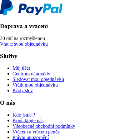
Doprava a vrácení
30 dní na rozmyšlenou
Vraťte svou objednávku
Služby
Můj účet
Centrum nápovědy
Sledovat mou objednávku
Vrátit mou objednávku
Kódy slev
O nás
Kdo jsme ?
Kontaktujte nás
Všeobecné obchodní podmínky
Vrácení a vrácení peněz
Právní upozornění