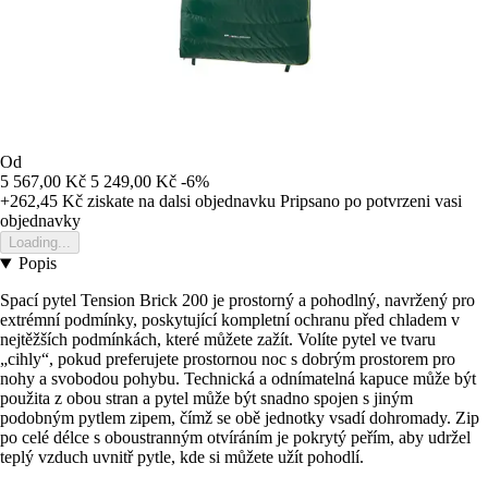
Od
5 567,00 Kč
5 249,00 Kč
-6%
+262,45 Kč
ziskate na dalsi objednavku
Pripsano po potvrzeni vasi
objednavky
Loading...
Popis
Spací pytel Tension Brick 200 je prostorný a pohodlný, navržený pro
extrémní podmínky, poskytující kompletní ochranu před chladem v
nejtěžších podmínkách, které můžete zažít. Volíte pytel ve tvaru
„cihly“, pokud preferujete prostornou noc s dobrým prostorem pro
nohy a svobodou pohybu. Technická a odnímatelná kapuce může být
použita z obou stran a pytel může být snadno spojen s jiným
podobným pytlem zipem, čímž se obě jednotky vsadí dohromady. Zip
po celé délce s oboustranným otvíráním je pokrytý peřím, aby udržel
teplý vzduch uvnitř pytle, kde si můžete užít pohodlí.