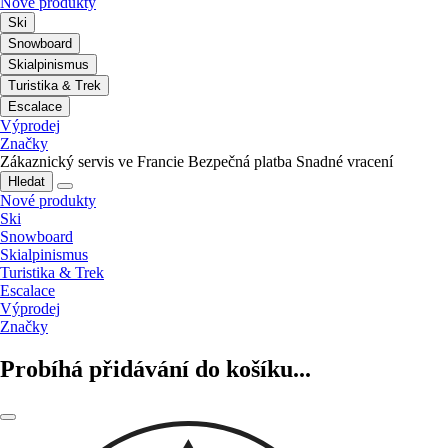
Nové produkty
Ski
Snowboard
Skialpinismus
Turistika & Trek
Escalace
Výprodej
Značky
Zákaznický servis ve Francie
Bezpečná platba
Snadné vracení
Hledat
Nové produkty
Ski
Snowboard
Skialpinismus
Turistika & Trek
Escalace
Výprodej
Značky
Probíhá přidávání do košíku...