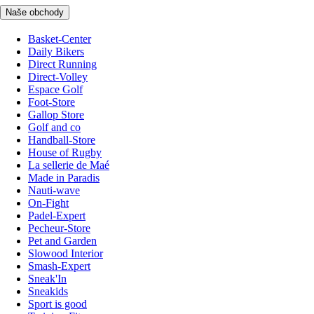
Naše obchody
Basket-Center
Daily Bikers
Direct Running
Direct-Volley
Espace Golf
Foot-Store
Gallop Store
Golf and co
Handball-Store
House of Rugby
La sellerie de Maé
Made in Paradis
Nauti-wave
On-Fight
Padel-Expert
Pecheur-Store
Pet and Garden
Slowood Interior
Smash-Expert
Sneak'In
Sneakids
Sport is good