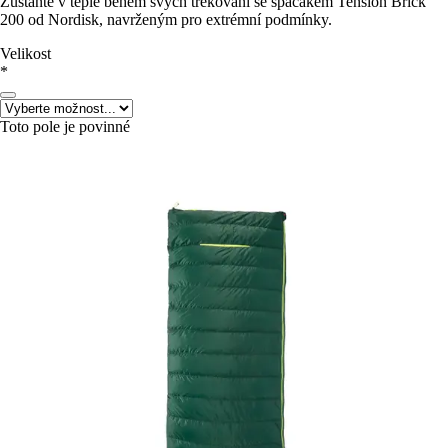
Zůstaňte v teple během svých trekování se spacákem Tension Brick
200 od Nordisk, navrženým pro extrémní podmínky.
Velikost
*
Toto pole je povinné