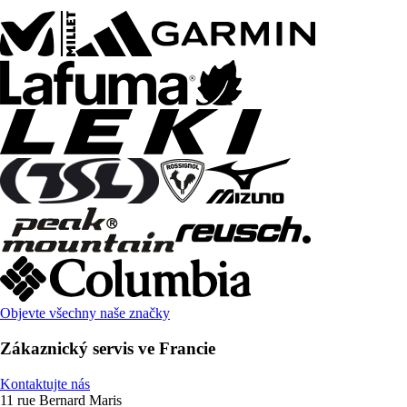
Objevte všechny naše značky
Zákaznický servis ve Francie
Kontaktujte nás
11 rue Bernard Maris