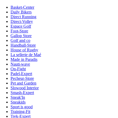
Basket-Center
Daily Bikers
Direct Running
Direct-Volley
Espace Golf
Foot-Store
Gallop Store
Golf and co
Handball-Store
House of Rugby
La sellerie de Maé
Made in Paradis
Nauti-wave
On-Fight
Padel-Expert
Pecheur-Store
Pet and Garden
Slowood Interior
Smash-Expert
Sneak'In
Sneakids
Sport is good
Training-Fit
Trek-Expert