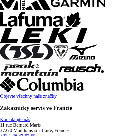
Objevte všechny naše značky
Zákaznický servis ve Francie
Kontaktujte nás
11 rue Bernard Maris
37270 Montlouis-sur-Loire, Francie
+33 1 86 47 62 58