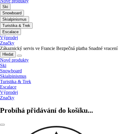
Nové produkty
Ski
Snowboard
Skialpinismus
Turistika & Trek
Escalace
Výprodej
Značky
Zákaznický servis ve Francie
Bezpečná platba
Snadné vracení
Hledat
Nové produkty
Ski
Snowboard
Skialpinismus
Turistika & Trek
Escalace
Výprodej
Značky
Probíhá přidávání do košíku...