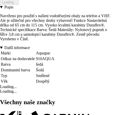
Loading...
Popis
Navrženo pro použití s našimi vodotěsnými obaly na telefon a VHF.
Ale je užitečné pro všechny druhy vybavení! Funkce Nastavitelná
délka od 65 cm do 115 cm. Vysoko kvalitní karabiny Duraflex®.
Technické specifikace Barva: Šedá Materiály: Nylonový popruh o
šířce 3,8 cm a samolepicí karabiny Duraflex®. Země původu:
Vyrobeno v Číně.
Další informace
Marki
Aquapac
Odkaz na dodavatele
910AQUA
Barva
šedá
Dominantní barva
Šedá
Typ
Smíšené
Věk
Dospělý
Loading...
Loading...
Všechny naše značky