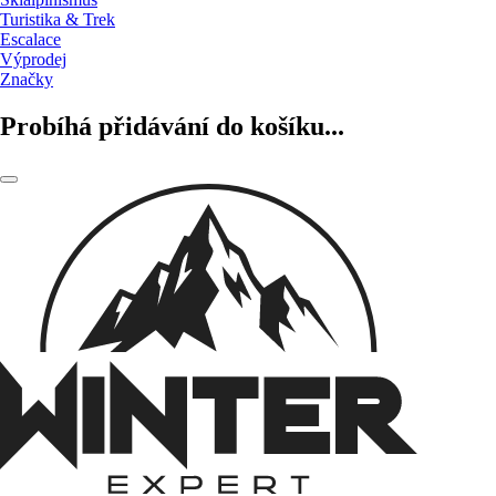
Turistika & Trek
Escalace
Výprodej
Značky
Probíhá přidávání do košíku...