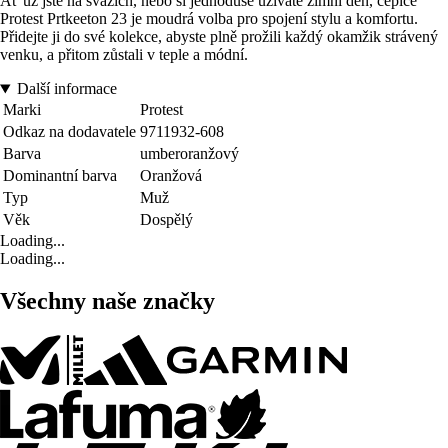
Ať už jste na svazích, nebo si jednoduše užíváte zimní den, čepice
Protest Prtkeeton 23 je moudrá volba pro spojení stylu a komfortu.
Přidejte ji do své kolekce, abyste plně prožili každý okamžik strávený
venku, a přitom zůstali v teple a módní.
Další informace
Marki
Protest
Odkaz na dodavatele
9711932-608
Barva
umberoranžový
Dominantní barva
Oranžová
Typ
Muž
Věk
Dospělý
Loading...
Loading...
Všechny naše značky