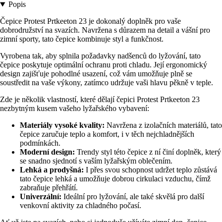
Popis
Čepice Protest Prtkeeton 23 je dokonalý doplněk pro vaše
dobrodružství na svazích. Navržena s důrazem na detail a vášní pro
zimní sporty, tato čepice kombinuje styl a funkčnost.
Vyrobena tak, aby splnila požadavky nadšenců do lyžování, tato
čepice poskytuje optimální ochranu proti chladu. Její ergonomický
design zajišťuje pohodlné usazení, což vám umožňuje plně se
soustředit na vaše výkony, zatímco udržuje vaši hlavu pěkně v teple.
Zde je několik vlastností, které dělají čepici Protest Prtkeeton 23
nezbytným kusem vašeho lyžařského vybavení:
Materiály vysoké kvality:
Navržena z izolačních materiálů, tato
čepice zaručuje teplo a komfort, i v těch nejchladnějších
podmínkách.
Moderní design:
Trendy styl této čepice z ní činí doplněk, který
se snadno sjednotí s vaším lyžařským oblečením.
Lehká a prodyšná:
I přes svou schopnost udržet teplo zůstává
tato čepice lehká a umožňuje dobrou cirkulaci vzduchu, čímž
zabraňuje přehřátí.
Univerzální:
Ideální pro lyžování, ale také skvělá pro další
venkovní aktivity za chladného počasí.