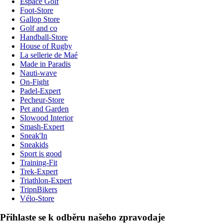
Espace Golf
Foot-Store
Gallop Store
Golf and co
Handball-Store
House of Rugby
La sellerie de Maé
Made in Paradis
Nauti-wave
On-Fight
Padel-Expert
Pecheur-Store
Pet and Garden
Slowood Interior
Smash-Expert
Sneak'In
Sneakids
Sport is good
Training-Fit
Trek-Expert
Triathlon-Expert
TripnBikers
Vélo-Store
Přihlaste se k odběru našeho zpravodaje