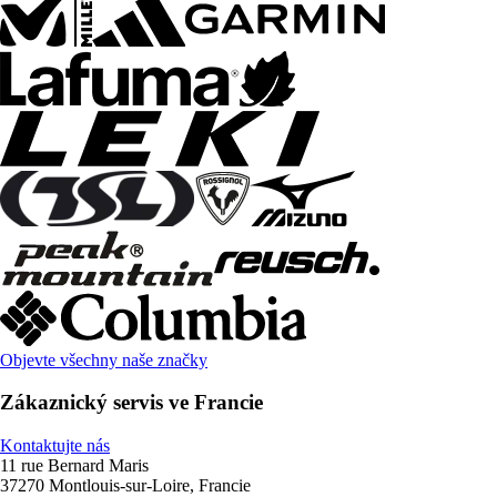
Objevte všechny naše značky
Zákaznický servis ve Francie
Kontaktujte nás
11 rue Bernard Maris
37270 Montlouis-sur-Loire, Francie