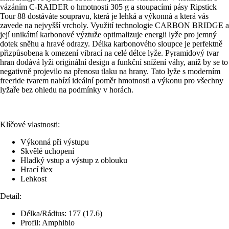
vázáním C-RAIDER o hmotnosti 305 g a stoupacími pásy Ripstick
Tour 88 dostáváte soupravu, která je lehká a výkonná a která vás
zavede na nejvyšší vrcholy. Využití technologie CARBON BRIDGE a
její unikátní karbonové výztuže optimalizuje energii lyže pro jemný
dotek sněhu a hravé odrazy. Délka karbonového sloupce je perfektně
přizpůsobena k omezení vibrací na celé délce lyže. Pyramidový tvar
hran dodává lyži originální design a funkční snížení váhy, aniž by se to
negativně projevilo na přenosu tlaku na hrany. Tato lyže s moderním
freeride tvarem nabízí ideální poměr hmotnosti a výkonu pro všechny
lyžaře bez ohledu na podmínky v horách.
Klíčové vlastnosti:
Výkonná při výstupu
Skvělé uchopení
Hladký vstup a výstup z oblouku
Hrací flex
Lehkost
Detail:
Délka/Rádius: 177 (17.6)
Profil: Amphibio