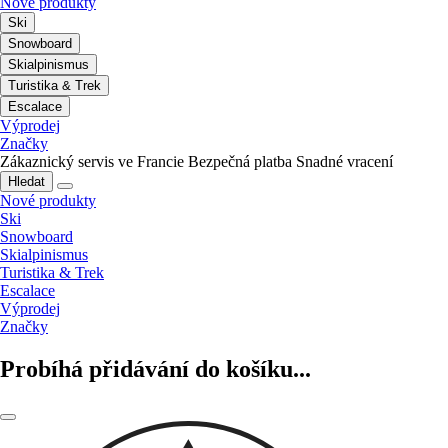
Nové produkty
Ski
Snowboard
Skialpinismus
Turistika & Trek
Escalace
Výprodej
Značky
Zákaznický servis ve Francie
Bezpečná platba
Snadné vracení
Hledat
Nové produkty
Ski
Snowboard
Skialpinismus
Turistika & Trek
Escalace
Výprodej
Značky
Probíhá přidávání do košíku...