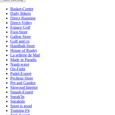
Basket-Center
Daily Bikers
Direct Running
Direct-Volley
Espace Golf
Foot-Store
Gallop Store
Golf and co
Handball-Store
House of Rugby
La sellerie de Maé
Made in Paradis
Nauti-wave
On-Fight
Padel-Expert
Pecheur-Store
Pet and Garden
Slowood Interior
Smash-Expert
Sneak'In
Sneakids
Sport is good
Training-Fit