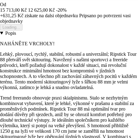
Od
15 713,00 Kč
12 625,00 Kč
-20%
+631,25 Kč
ziskate na dalsi objednavku
Pripsano po potvrzeni vasi
objednavky
Loading...
Popis
NAHÁNĚTE VRCHOLY!
Lehký, plovoucí, rychlý, stabilní, robustní a univerzální; Ripstick Tour
88 přetváří svět skitouring. Navržený s našimi sportovci a freeride
průvodci, kteří požadují dokonalost v každé situaci, má revoluční
konstrukce minimální hmotnost bez kompromisů v jízdních
schopnostech. A to všechno při zachování zábavných pocitů v každém
terénu. Tento moderní skitouringový lyže s šířkou 88 mm je velmi
výkonná, zatímco je lehká a snadno ovladatelná.
Trend freerando obnovuje praxi skialpinismu. Stalo se nezbytným
kombinovat vybavení, které je lehké, výkonné v prašanu a stabilní za
proměnlivých podmínek. Ripstick Tour 88 má optimální tvar pro
dodání důvěry při sjezdech, aniž by se ohrozil komfort potřebný pro
dlouhé technické výstupy. Je ideálním společníkem pro každého
výletníka, který si potrpí na velké převýšení. S hmotností přibližně
1250 g na lyži ve velikosti 170 cm jsme se zaměřili na hmotnost
skitouringové lyže bez obětování jízdních vlastností. V kombinaci s