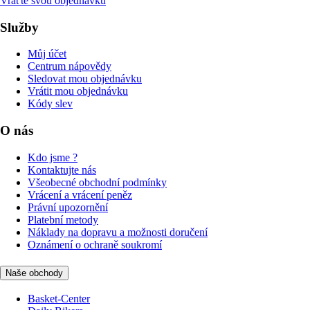
Vraťte svou objednávku
Služby
Můj účet
Centrum nápovědy
Sledovat mou objednávku
Vrátit mou objednávku
Kódy slev
O nás
Kdo jsme ?
Kontaktujte nás
Všeobecné obchodní podmínky
Vrácení a vrácení peněz
Právní upozornění
Platební metody
Náklady na dopravu a možnosti doručení
Oznámení o ochraně soukromí
Naše obchody
Basket-Center