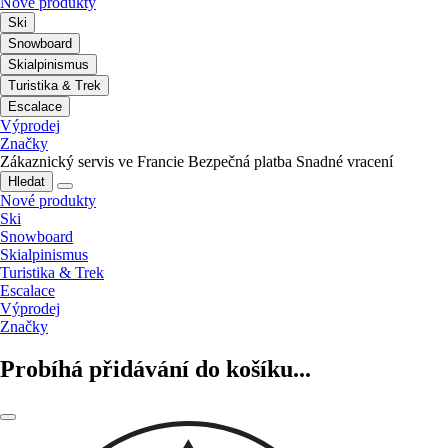
Nové produkty
Ski
Snowboard
Skialpinismus
Turistika & Trek
Escalace
Výprodej
Značky
Zákaznický servis ve Francie
Bezpečná platba
Snadné vracení
Hledat
Nové produkty
Ski
Snowboard
Skialpinismus
Turistika & Trek
Escalace
Výprodej
Značky
Probíhá přidávání do košíku...