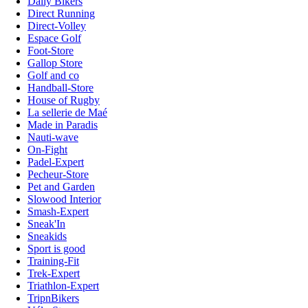
Daily Bikers
Direct Running
Direct-Volley
Espace Golf
Foot-Store
Gallop Store
Golf and co
Handball-Store
House of Rugby
La sellerie de Maé
Made in Paradis
Nauti-wave
On-Fight
Padel-Expert
Pecheur-Store
Pet and Garden
Slowood Interior
Smash-Expert
Sneak'In
Sneakids
Sport is good
Training-Fit
Trek-Expert
Triathlon-Expert
TripnBikers