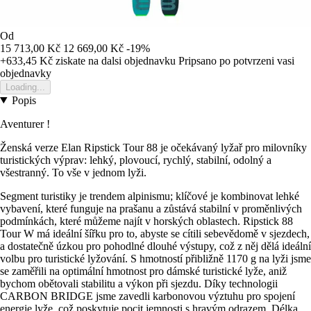
Od
15 713,00 Kč
12 669,00 Kč
-19%
+633,45 Kč
ziskate na dalsi objednavku
Pripsano po potvrzeni vasi
objednavky
Loading...
Popis
Aventurer !
Ženská verze Elan Ripstick Tour 88 je očekávaný lyžař pro milovníky
turistických výprav: lehký, plovoucí, rychlý, stabilní, odolný a
všestranný. To vše v jednom lyži.
Segment turistiky je trendem alpinismu; klíčové je kombinovat lehké
vybavení, které funguje na prašanu a zůstává stabilní v proměnlivých
podmínkách, které můžeme najít v horských oblastech. Ripstick 88
Tour W má ideální šířku pro to, abyste se cítili sebevědomě v sjezdech,
a dostatečně úzkou pro pohodlné dlouhé výstupy, což z něj dělá ideální
volbu pro turistické lyžování. S hmotností přibližně 1170 g na lyži jsme
se zaměřili na optimální hmotnost pro dámské turistické lyže, aniž
bychom obětovali stabilitu a výkon při sjezdu. Díky technologii
CARBON BRIDGE jsme zavedli karbonovou výztuhu pro spojení
energie lyže, což poskytuje pocit jemnosti s hravým odrazem. Délka