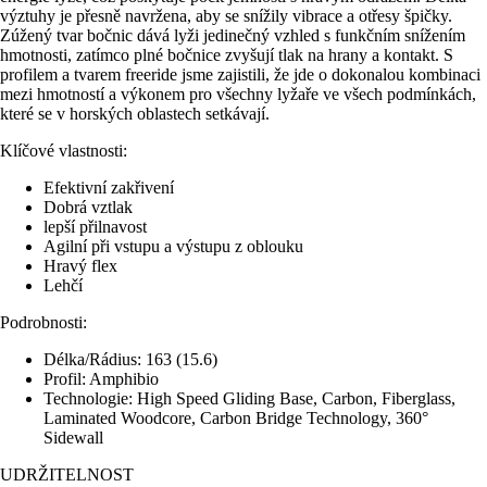
výztuhy je přesně navržena, aby se snížily vibrace a otřesy špičky.
Zúžený tvar bočnic dává lyži jedinečný vzhled s funkčním snížením
hmotnosti, zatímco plné bočnice zvyšují tlak na hrany a kontakt. S
profilem a tvarem freeride jsme zajistili, že jde o dokonalou kombinaci
mezi hmotností a výkonem pro všechny lyžaře ve všech podmínkách,
které se v horských oblastech setkávají.
Klíčové vlastnosti:
Efektivní zakřivení
Dobrá vztlak
lepší přilnavost
Agilní při vstupu a výstupu z oblouku
Hravý flex
Lehčí
Podrobnosti:
Délka/Rádius: 163 (15.6)
Profil: Amphibio
Technologie: High Speed Gliding Base, Carbon, Fiberglass,
Laminated Woodcore, Carbon Bridge Technology, 360°
Sidewall
UDRŽITELNOST