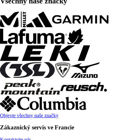
Všechny naše značky
Objevte všechny naše značky
Zákaznický servis ve Francie
Kontaktujte nás