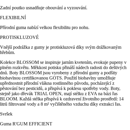
Zadní poutko usnadňuje obouvání a vyzouvání.
FLEXIBILNÍ
Přírodní guma nabízí velkou flexibilitu pro nohu.
PROTISKLUZOVÉ
Vnější podrážka z gumy je protiskluzová díky svým drážkovaným
hřebům.
Kolekce BLOSSOM se inspiruje jarním kvetením, evokuje pupeny v
plném rozkvětu. Měkkost potisku přináší nádech radosti do deštivých
dnů. Boty BLOSSOM jsou vyrobeny z přírodní gumy a podšity
biobavlnou certifikovanou GOTS. Použití biobavlny umožňuje
upřednostnit přírodní vlákna rostlinného původu, pocházející z
pěstování bez pesticidů, a přispívá k poklesu spotřeby vody. Boty,
stejně jako dřevák TRIAL OPEN, mají stélku z EVA na bázi řas
BLOOM. Každá stélka přispívá k ozdravení životního prostředí: 14
litrů filtrované vody a 8 m² vyčištěného vzduchu díky extrakci řas.
Svršek
Guma R'GUM EFFICIENT