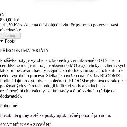
Od
830,00 Kč
+41,50 Kč
ziskate na dalsi objednavku
Pripsano po potvrzeni vasi
objednavky
Loading...
Popis
PŘÍRODNÍ MATERIÁLY
Podšívka boty je vyrobena z biobavlny certifikované GOTS. Tento
certifikát zaručuje mimo jiné absenci GMO a syntetických chemických
látek při pěstování bavlny, stejně jako dodržování sociálních kritérií v
celém výrobním procesu. Stélka je navržena na bázi řas BLOOM®.
Podle údajů poskytnutých společností BLOOM® přispívá extrakce řas
používaných v této technologii k filtraci vody a vzduchu, s
oznámenými ekvivalenty 14 litrů vody a 8 m² vzduchu (údaje od
dodavatele).
Pohodlné
Flexibilita gumy a stélka poskytují skutečné pohodlí pro nohu.
SNADNÉ NASAZOVÁNÍ