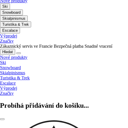
Nové produkty
Ski
Snowboard
Skialpinismus
Turistika & Trek
Escalace
Výprodej
Značky
Zákaznický servis ve Francie
Bezpečná platba
Snadné vracení
Hledat
Nové produkty
Ski
Snowboard
Skialpinismus
Turistika & Trek
Escalace
Výprodej
Značky
Probíhá přidávání do košíku...