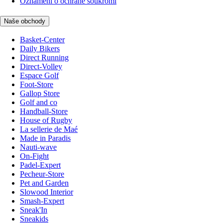
Oznámení o ochraně soukromí
Naše obchody
Basket-Center
Daily Bikers
Direct Running
Direct-Volley
Espace Golf
Foot-Store
Gallop Store
Golf and co
Handball-Store
House of Rugby
La sellerie de Maé
Made in Paradis
Nauti-wave
On-Fight
Padel-Expert
Pecheur-Store
Pet and Garden
Slowood Interior
Smash-Expert
Sneak'In
Sneakids