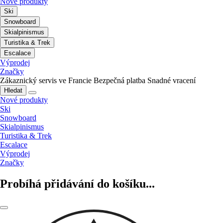
Nové produkty
Ski
Snowboard
Skialpinismus
Turistika & Trek
Escalace
Výprodej
Značky
Zákaznický servis ve Francie
Bezpečná platba
Snadné vracení
Hledat
Nové produkty
Ski
Snowboard
Skialpinismus
Turistika & Trek
Escalace
Výprodej
Značky
Probíhá přidávání do košíku...