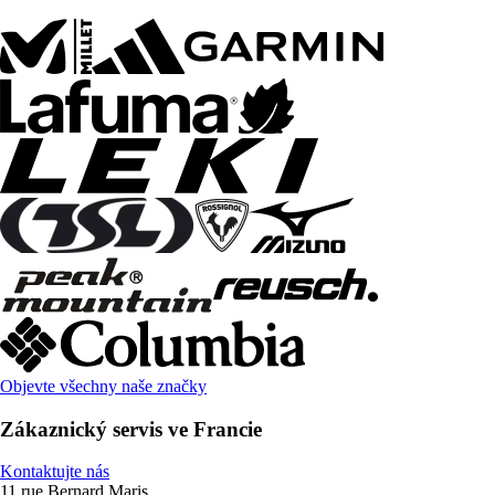
Objevte všechny naše značky
Zákaznický servis ve Francie
Kontaktujte nás
11 rue Bernard Maris