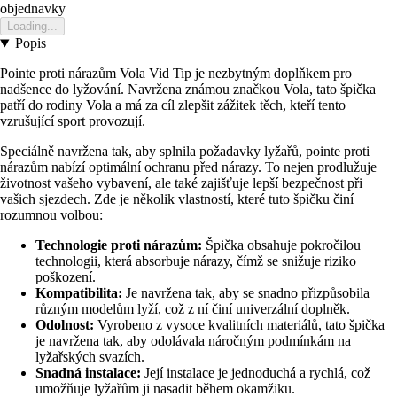
objednavky
Loading...
Popis
Pointe proti nárazům Vola Vid Tip je nezbytným doplňkem pro
nadšence do lyžování. Navržena známou značkou Vola, tato špička
patří do rodiny Vola a má za cíl zlepšit zážitek těch, kteří tento
vzrušující sport provozují.
Speciálně navržena tak, aby splnila požadavky lyžařů, pointe proti
nárazům nabízí optimální ochranu před nárazy. To nejen prodlužuje
životnost vašeho vybavení, ale také zajišťuje lepší bezpečnost při
vašich sjezdech. Zde je několik vlastností, které tuto špičku činí
rozumnou volbou:
Technologie proti nárazům:
Špička obsahuje pokročilou
technologii, která absorbuje nárazy, čímž se snižuje riziko
poškození.
Kompatibilita:
Je navržena tak, aby se snadno přizpůsobila
různým modelům lyží, což z ní činí univerzální doplněk.
Odolnost:
Vyrobeno z vysoce kvalitních materiálů, tato špička
je navržena tak, aby odolávala náročným podmínkám na
lyžařských svazích.
Snadná instalace:
Její instalace je jednoduchá a rychlá, což
umožňuje lyžařům ji nasadit během okamžiku.