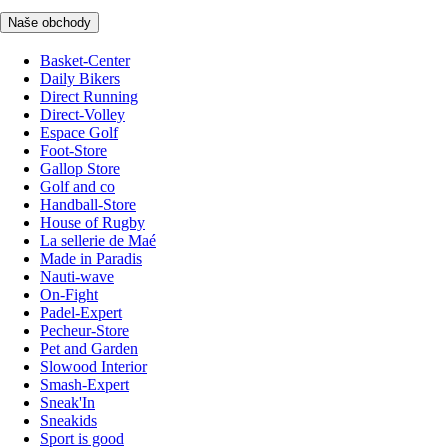
Naše obchody
Basket-Center
Daily Bikers
Direct Running
Direct-Volley
Espace Golf
Foot-Store
Gallop Store
Golf and co
Handball-Store
House of Rugby
La sellerie de Maé
Made in Paradis
Nauti-wave
On-Fight
Padel-Expert
Pecheur-Store
Pet and Garden
Slowood Interior
Smash-Expert
Sneak'In
Sneakids
Sport is good