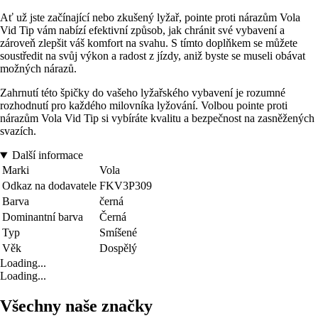
Ať už jste začínající nebo zkušený lyžař, pointe proti nárazům Vola
Vid Tip vám nabízí efektivní způsob, jak chránit své vybavení a
zároveň zlepšit váš komfort na svahu. S tímto doplňkem se můžete
soustředit na svůj výkon a radost z jízdy, aniž byste se museli obávat
možných nárazů.
Zahrnutí této špičky do vašeho lyžařského vybavení je rozumné
rozhodnutí pro každého milovníka lyžování. Volbou pointe proti
nárazům Vola Vid Tip si vybíráte kvalitu a bezpečnost na zasněžených
svazích.
Další informace
Marki
Vola
Odkaz na dodavatele
FKV3P309
Barva
černá
Dominantní barva
Černá
Typ
Smíšené
Věk
Dospělý
Loading...
Loading...
Všechny naše značky