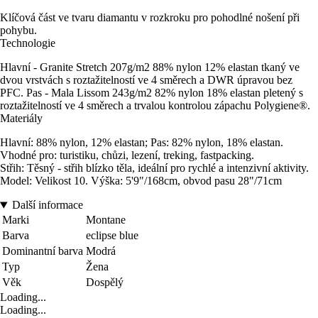
Klíčová část ve tvaru diamantu v rozkroku pro pohodlné nošení při
pohybu.
Technologie
Hlavní - Granite Stretch 207g/m2 88% nylon 12% elastan tkaný ve
dvou vrstvách s roztažitelností ve 4 směrech a DWR úpravou bez
PFC. Pas - Mala Lissom 243g/m2 82% nylon 18% elastan pletený s
roztažitelností ve 4 směrech a trvalou kontrolou zápachu Polygiene®.
Materiály
Hlavní: 88% nylon, 12% elastan; Pas: 82% nylon, 18% elastan.
Vhodné pro: turistiku, chůzi, lezení, treking, fastpacking.
Střih: Těsný - střih blízko těla, ideální pro rychlé a intenzivní aktivity.
Model: Velikost 10. Výška: 5'9"/168cm, obvod pasu 28"/71cm
Další informace
Marki
Montane
Barva
eclipse blue
Dominantní barva
Modrá
Typ
Žena
Věk
Dospělý
Loading...
Loading...