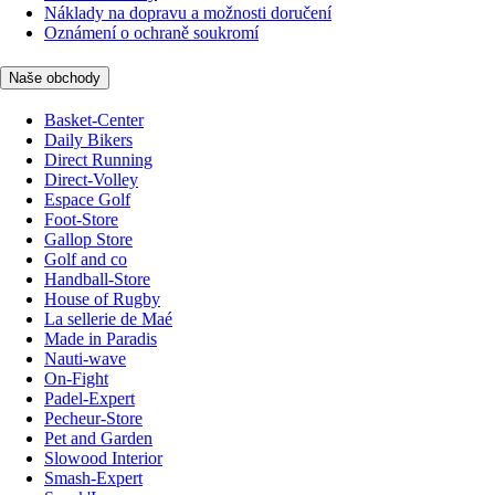
Náklady na dopravu a možnosti doručení
Oznámení o ochraně soukromí
Naše obchody
Basket-Center
Daily Bikers
Direct Running
Direct-Volley
Espace Golf
Foot-Store
Gallop Store
Golf and co
Handball-Store
House of Rugby
La sellerie de Maé
Made in Paradis
Nauti-wave
On-Fight
Padel-Expert
Pecheur-Store
Pet and Garden
Slowood Interior
Smash-Expert