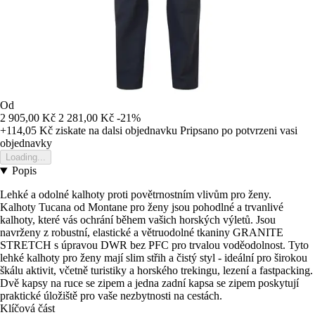
Od
2 905,00 Kč
2 281,00 Kč
-21%
+114,05 Kč
ziskate na dalsi objednavku
Pripsano po potvrzeni vasi
objednavky
Loading...
Popis
Lehké a odolné kalhoty proti povětrnostním vlivům pro ženy.
Kalhoty Tucana od Montane pro ženy jsou pohodlné a trvanlivé
kalhoty, které vás ochrání během vašich horských výletů. Jsou
navrženy z robustní, elastické a větruodolné tkaniny GRANITE
STRETCH s úpravou DWR bez PFC pro trvalou voděodolnost. Tyto
lehké kalhoty pro ženy mají slim střih a čistý styl - ideální pro širokou
škálu aktivit, včetně turistiky a horského trekingu, lezení a fastpacking.
Dvě kapsy na ruce se zipem a jedna zadní kapsa se zipem poskytují
praktické úložiště pro vaše nezbytnosti na cestách.
Klíčová část