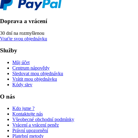
Doprava a vrácení
30 dní na rozmyšlenou
Vraťte svou objednávku
Služby
Můj účet
Centrum nápovědy
Sledovat mou objednávku
Vrátit mou objednávku
Kódy slev
O nás
Kdo jsme ?
Kontaktujte nás
Všeobecné obchodní podmínky
Vrácení a vrácení peněz
Právní upozornění
Platební metody