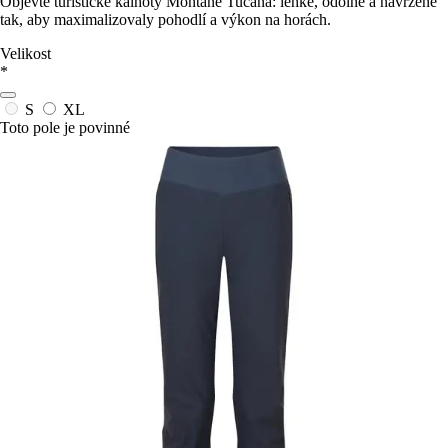
Objevte turistické kalhoty Montane Tucana: lehké, odolné a navržené
tak, aby maximalizovaly pohodlí a výkon na horách.
Velikost
*
S
XL
Toto pole je povinné