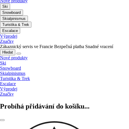
Nové produkty
Ski
Snowboard
Skialpinismus
Turistika & Trek
Escalace
Výprodej
Značky
Zákaznický servis ve Francie
Bezpečná platba
Snadné vracení
Hledat
Nové produkty
Ski
Snowboard
Skialpinismus
Turistika & Trek
Escalace
Výprodej
Značky
Probíhá přidávání do košíku...