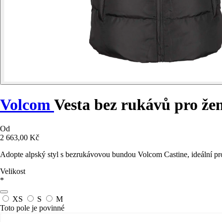
Volcom
Vesta bez rukávů pro že
Od
2 663,00 Kč
Adopte alpský styl s bezrukávovou bundou Volcom Castine, ideální pro
Velikost
*
XS
S
M
Toto pole je povinné