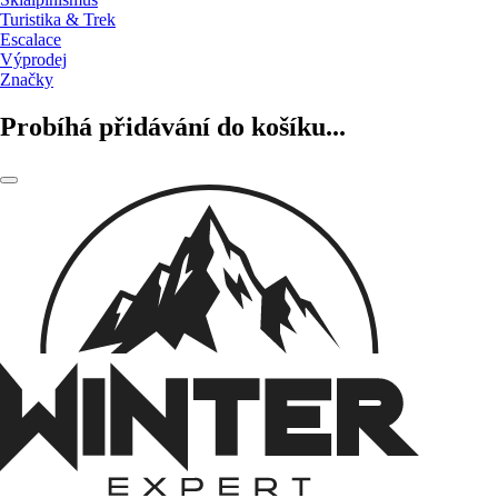
Turistika & Trek
Escalace
Výprodej
Značky
Probíhá přidávání do košíku...