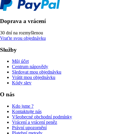
Doprava a vrácení
30 dní na rozmyšlenou
Vraťte svou objednávku
Služby
Můj účet
Centrum nápovědy
Sledovat mou objednávku
Vrátit mou objednávku
Kódy slev
O nás
Kdo jsme ?
Kontaktujte nás
Všeobecné obchodní podmínky
Vrácení a vrácení peněz
Právní upozornění
Platební metody