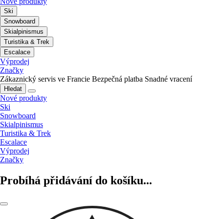
Nové produkty
Ski
Snowboard
Skialpinismus
Turistika & Trek
Escalace
Výprodej
Značky
Zákaznický servis ve Francie
Bezpečná platba
Snadné vracení
Hledat
Nové produkty
Ski
Snowboard
Skialpinismus
Turistika & Trek
Escalace
Výprodej
Značky
Probíhá přidávání do košíku...