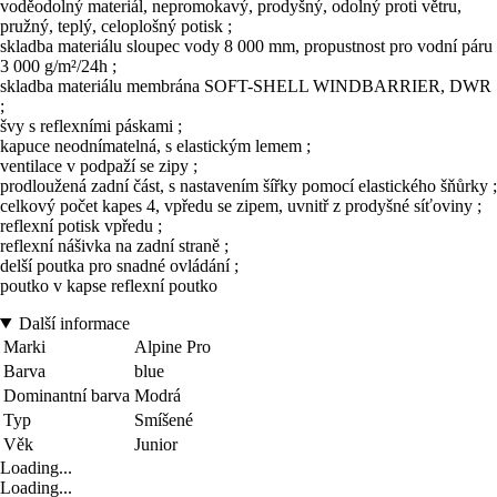
voděodolný materiál, nepromokavý, prodyšný, odolný proti větru,
pružný, teplý, celoplošný potisk ;
skladba materiálu sloupec vody 8 000 mm, propustnost pro vodní páru
3 000 g/m²/24h ;
skladba materiálu membrána SOFT-SHELL WINDBARRIER, DWR
;
švy s reflexními páskami ;
kapuce neodnímatelná, s elastickým lemem ;
ventilace v podpaží se zipy ;
prodloužená zadní část, s nastavením šířky pomocí elastického šňůrky ;
celkový počet kapes 4, vpředu se zipem, uvnitř z prodyšné síťoviny ;
reflexní potisk vpředu ;
reflexní nášivka na zadní straně ;
delší poutka pro snadné ovládání ;
poutko v kapse reflexní poutko
Další informace
Marki
Alpine Pro
Barva
blue
Dominantní barva
Modrá
Typ
Smíšené
Věk
Junior
Loading...
Loading...