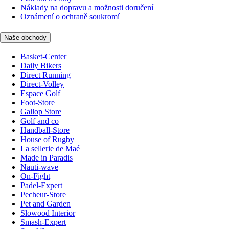
Náklady na dopravu a možnosti doručení
Oznámení o ochraně soukromí
Naše obchody
Basket-Center
Daily Bikers
Direct Running
Direct-Volley
Espace Golf
Foot-Store
Gallop Store
Golf and co
Handball-Store
House of Rugby
La sellerie de Maé
Made in Paradis
Nauti-wave
On-Fight
Padel-Expert
Pecheur-Store
Pet and Garden
Slowood Interior
Smash-Expert