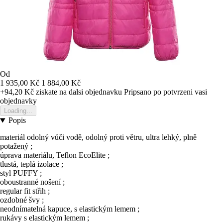
Od
1 935,00 Kč
1 884,00 Kč
+94,20 Kč
ziskate na dalsi objednavku
Pripsano po potvrzeni vasi
objednavky
Loading...
Popis
materiál odolný vůči vodě, odolný proti větru, ultra lehký, plně
potažený ;
úprava materiálu, Teflon EcoElite ;
tlustá, teplá izolace ;
styl PUFFY ;
oboustranné nošení ;
regular fit střih ;
ozdobné švy ;
neodnímatelná kapuce, s elastickým lemem ;
rukávy s elastickým lemem ;