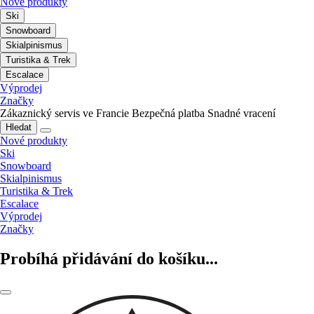
Nové produkty
Ski
Snowboard
Skialpinismus
Turistika & Trek
Escalace
Výprodej
Značky
Zákaznický servis ve Francie
Bezpečná platba
Snadné vracení
Hledat
Nové produkty
Ski
Snowboard
Skialpinismus
Turistika & Trek
Escalace
Výprodej
Značky
Probíhá přidávání do košíku...