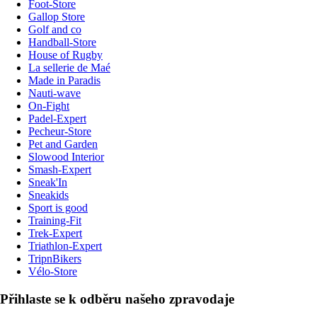
Foot-Store
Gallop Store
Golf and co
Handball-Store
House of Rugby
La sellerie de Maé
Made in Paradis
Nauti-wave
On-Fight
Padel-Expert
Pecheur-Store
Pet and Garden
Slowood Interior
Smash-Expert
Sneak'In
Sneakids
Sport is good
Training-Fit
Trek-Expert
Triathlon-Expert
TripnBikers
Vélo-Store
Přihlaste se k odběru našeho zpravodaje