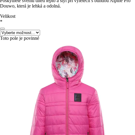
Poskytněte svému dítěti teplo a styl při výletech s bundou Alpine Pro
Douwo, která je lehká a odolná.
Velikost
*
Toto pole je povinné