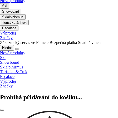
Nové produkty
Ski
Snowboard
Skialpinismus
Turistika & Trek
Escalace
Výprodej
Značky
Zákaznický servis ve Francie
Bezpečná platba
Snadné vracení
Hledat
Nové produkty
Ski
Snowboard
Skialpinismus
Turistika & Trek
Escalace
Výprodej
Značky
Probíhá přidávání do košíku...