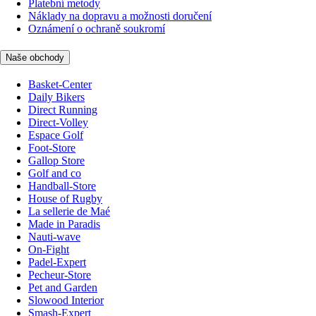
Platební metody
Náklady na dopravu a možnosti doručení
Oznámení o ochraně soukromí
Naše obchody
Basket-Center
Daily Bikers
Direct Running
Direct-Volley
Espace Golf
Foot-Store
Gallop Store
Golf and co
Handball-Store
House of Rugby
La sellerie de Maé
Made in Paradis
Nauti-wave
On-Fight
Padel-Expert
Pecheur-Store
Pet and Garden
Slowood Interior
Smash-Expert