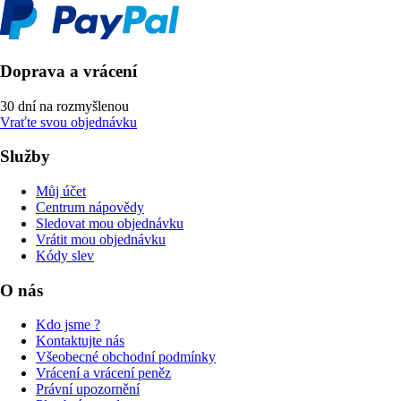
Doprava a vrácení
30 dní na rozmyšlenou
Vraťte svou objednávku
Služby
Můj účet
Centrum nápovědy
Sledovat mou objednávku
Vrátit mou objednávku
Kódy slev
O nás
Kdo jsme ?
Kontaktujte nás
Všeobecné obchodní podmínky
Vrácení a vrácení peněz
Právní upozornění