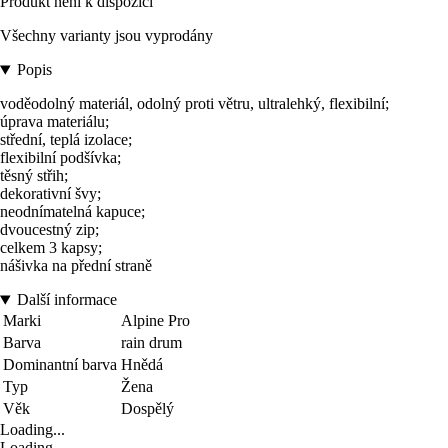
Produkt není k dispozici
Všechny varianty jsou vyprodány
Popis
voděodolný materiál, odolný proti větru, ultralehký, flexibilní;
úprava materiálu;
střední, teplá izolace;
flexibilní podšívka;
těsný střih;
dekorativní švy;
neodnímatelná kapuce;
dvoucestný zip;
celkem 3 kapsy;
nášivka na přední straně
Další informace
Marki
Alpine Pro
Barva
rain drum
Dominantní barva
Hnědá
Typ
Žena
Věk
Dospělý
Loading...
Loading...