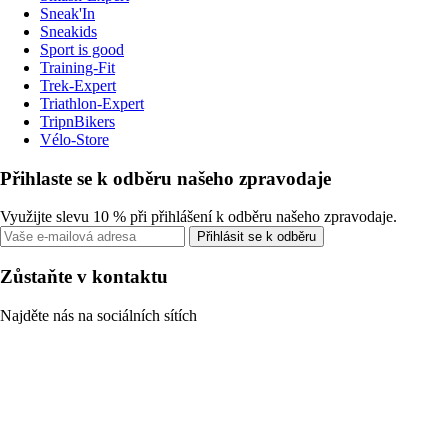
Sneak'In
Sneakids
Sport is good
Training-Fit
Trek-Expert
Triathlon-Expert
TripnBikers
Vélo-Store
Přihlaste se k odběru našeho zpravodaje
Využijte slevu 10 % při přihlášení k odběru našeho zpravodaje.
Přihlásit se k odběru
Zůstaňte v kontaktu
Najděte nás na sociálních sítích