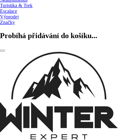
Turistika & Trek
Escalace
Výprodej
Značky
Probíhá přidávání do košíku...