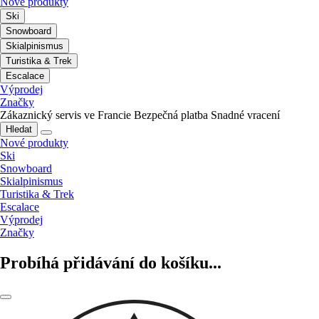
Nové produkty
Ski
Snowboard
Skialpinismus
Turistika & Trek
Escalace
Výprodej
Značky
Zákaznický servis ve Francie
Bezpečná platba
Snadné vracení
Hledat
Nové produkty
Ski
Snowboard
Skialpinismus
Turistika & Trek
Escalace
Výprodej
Značky
Probíhá přidávání do košíku...