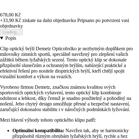
678,00 Kč
+33,90 Kč
ziskate na dalsi objednavku
Pripsano po potvrzeni vasi
objednavky
Loading...
Popis
Clip optický brýlí Demetz Opticobxlko je nezbytným doplňkem pro
milovníky zimních sportů, speciálně navržený pro zlepšení vašich
zážitků během lyžařských sezení. Tento optický klip se dokonale
přizpůsobí slunečním a ochranným brýlím, nabízející praktické a
efektivní řešení pro nositele dioptrických brýlí, kteří chtějí spojit
vizuální komfort a výkon na svazích.
Vyrobeno firmou Demetz, značkou známou kvalitou svých
sportovních optických vybavení, tento optický klip kombinuje
odolnost a lehkost, díky čemuž je snadno použitelný a pohodlný na
nošení. Jeho chytrý design umožňuje přesné a bezpečné nastavení,
zaručující dokonalou stabilitu i v náročných podmínkách lyžování.
Mezi hlavní výhody tohoto optického klipu patří:
Optimální kompatibilita:
Navržen tak, aby se harmonicky
přizpůsobil různým obrubám lyžařských brýlí, rychle a bez