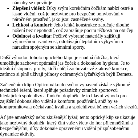
námahy se upevňuje.
Zlepšení vidění:
Díky svým korekčním čočkám nabízí ostré a
jasné vidění, což je nezbytné pro bezpečné pohybování v
náročném prostředí, jako jsou zasněžené svahy.
Lehkost a komfort:
Jeho lehká konstrukce zaručuje dlouhé
nošení bez nepohodlí, což zabraňuje pocitu těžkosti na obličeji.
Odolnost a kvalita:
Pečlivě vybrané materiály zajišťují
výjimečnou trvanlivost, odolávající teplotním výkyvům a
nárazům spojeným se zimními sporty.
Další výhodou tohoto optického klipu je snadná údržba, která
umožňuje zachovat optimální jas čoček a dokonalou hygienu. Je to
ideální ústupnost pro ty, kteří chtějí zachovat své zrakové korekce,
zatímco si plně užívají přínosy ochranných lyžařských brýlí Demetz.
Začleněním klipu Opticobxlko do svého vybavení získáte výkonné
technické řešení, které splňuje požadavky zimních sportovců
hledajících spolehlivý a funkční doplněk. Je to hlavní výhoda pro
zajištění dokonalého vidění a komfortu používání, aniž by se
kompromitovala očekávaná kvalita a spolehlivost během vašich sjezdů.
Ať jste amatérský nebo zkušenější lyžař, tento optický klip se ukazuje
jako nezbytný doplněk, který činí vaše výlety do hor příjemnějšími a
bezpečnějšími, díky dokonale opravenému vidění přizpůsobenému
dynamice aktivity.