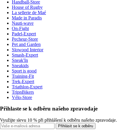
Handball-Store
House of Rugby
La sellerie de Maé
Made in Paradis
Nauti-wave
On-Fight
Padel-Expert
Pecheur-Store
Pet and Garden
Slowood Interior
Smash-Expert
Sneak'In
Sneakids
Sport is good
Training-Fit
Trek-Expert
Triathlon-Expert
TripnBikers
Vélo-Store
Přihlaste se k odběru našeho zpravodaje
Využijte slevu 10 % při přihlášení k odběru našeho zpravodaje.
Přihlásit se k odběru