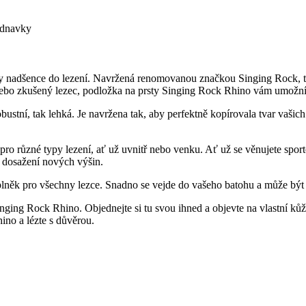
ednavky
ny nadšence do lezení. Navržená renomovanou značkou Singing Rock, te
nebo zkušený lezec, podložka na prsty Singing Rock Rhino vám umožní 
bustní, tak lehká. Je navržena tak, aby perfektně kopírovala tvar vašich
 pro různé typy lezení, ať už uvnitř nebo venku. Ať už se věnujete spo
 dosažení nových výšin.
doplněk pro všechny lezce. Snadno se vejde do vašeho batohu a může bý
nging Rock Rhino. Objednejte si tu svou ihned a objevte na vlastní ků
ino a lézte s důvěrou.