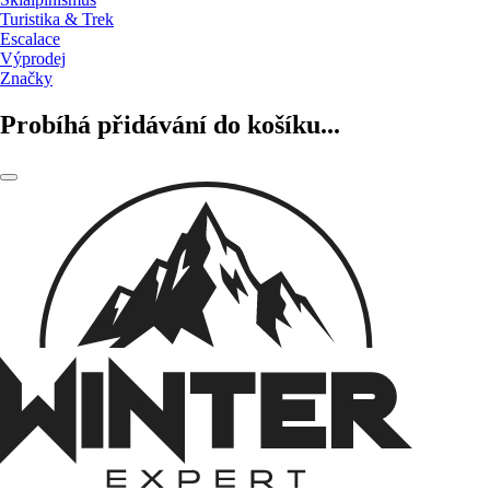
Turistika & Trek
Escalace
Výprodej
Značky
Probíhá přidávání do košíku...