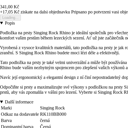
341,00 Kč
+17,05 Kč
ziskate na dalsi objednavku
Pripsano po potvrzeni vasi obj
Loading...
Popis
Podložka na prsty Singing Rock Rhino je ideální společník pro všech
komfort vašim prstům během lezeckých sezení. Ať už jste začátečník 
Vyrobená z vysoce kvalitních materiálů, tato podložka na prsty je jak ro
zranění. S Singing Rock Rhino budete moci lézt déle a efektivněji.
Tato podložka na prsty je také velmi univerzální a může být používána
Rhino bude vaším nezbytným spojencem pro zlepšení vašich výkonů a
Navíc její ergonomický a elegantní design z ní činí nepostradatelný 
Odpočiňte si prsty a maximalizujte své výkony s podložkou na prsty Si
prstů, aby vás zpomalila v vášni pro lezení. Vyberte si Singing Rock Rh
Další informace
Marki
Singing Rock
Odkaz na dodavatele
RK110BB000
Barva
černá
Dominantní barva
Černá