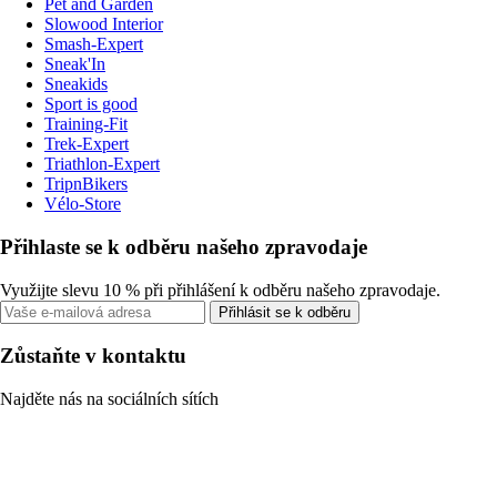
Pet and Garden
Slowood Interior
Smash-Expert
Sneak'In
Sneakids
Sport is good
Training-Fit
Trek-Expert
Triathlon-Expert
TripnBikers
Vélo-Store
Přihlaste se k odběru našeho zpravodaje
Využijte slevu 10 % při přihlášení k odběru našeho zpravodaje.
Přihlásit se k odběru
Zůstaňte v kontaktu
Najděte nás na sociálních sítích