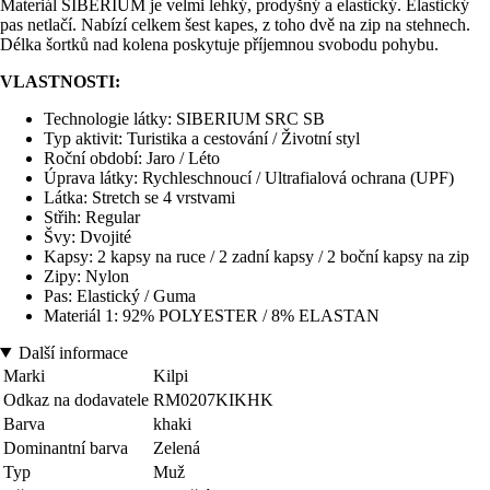
Materiál SIBERIUM je velmi lehký, prodyšný a elastický. Elastický
pas netlačí. Nabízí celkem šest kapes, z toho dvě na zip na stehnech.
Délka šortků nad kolena poskytuje příjemnou svobodu pohybu.
VLASTNOSTI:
Technologie látky: SIBERIUM SRC SB
Typ aktivit: Turistika a cestování / Životní styl
Roční období: Jaro / Léto
Úprava látky: Rychleschnoucí / Ultrafialová ochrana (UPF)
Látka: Stretch se 4 vrstvami
Střih: Regular
Švy: Dvojité
Kapsy: 2 kapsy na ruce / 2 zadní kapsy / 2 boční kapsy na zip
Zipy: Nylon
Pas: Elastický / Guma
Materiál 1: 92% POLYESTER / 8% ELASTAN
Další informace
Marki
Kilpi
Odkaz na dodavatele
RM0207KIKHK
Barva
khaki
Dominantní barva
Zelená
Typ
Muž