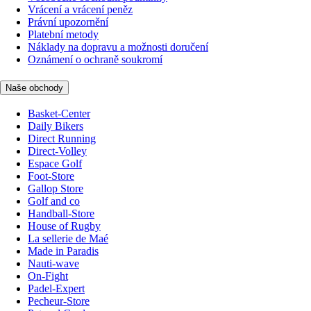
Vrácení a vrácení peněz
Právní upozornění
Platební metody
Náklady na dopravu a možnosti doručení
Oznámení o ochraně soukromí
Naše obchody
Basket-Center
Daily Bikers
Direct Running
Direct-Volley
Espace Golf
Foot-Store
Gallop Store
Golf and co
Handball-Store
House of Rugby
La sellerie de Maé
Made in Paradis
Nauti-wave
On-Fight
Padel-Expert
Pecheur-Store