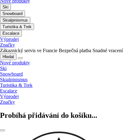
Nové produkty
Ski
Snowboard
Skialpinismus
Turistika & Trek
Escalace
Výprodej
Značky
Zákaznický servis ve Francie
Bezpečná platba
Snadné vracení
Hledat
Nové produkty
Ski
Snowboard
Skialpinismus
Turistika & Trek
Escalace
Výprodej
Značky
Probíhá přidávání do košíku...