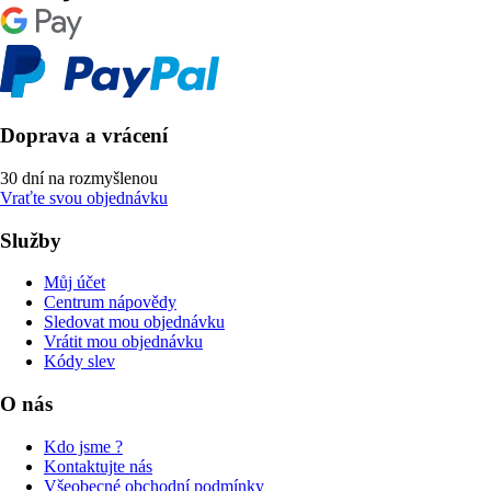
Doprava a vrácení
30 dní na rozmyšlenou
Vraťte svou objednávku
Služby
Můj účet
Centrum nápovědy
Sledovat mou objednávku
Vrátit mou objednávku
Kódy slev
O nás
Kdo jsme ?
Kontaktujte nás
Všeobecné obchodní podmínky