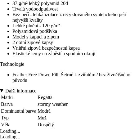
37 g/m² lehký polyamid 20d
Trvalá vodoodpudivost
Bez peří - lehká izolace z recyklovaného syntetického peří
nejvyšší kvality
Lehké plnění - 120 g/m²
Polyamidová podšívka
Model s kapucí a zipem
2 dolní zipové kapsy
Vnitřní zipová bezpečnostní kapsa
Elastické lemy na zápěstí a spodním okraji
Technologie
Feather Free Down Fill: Šetrné k zvířatům / bez živočišného
původu
Další informace
Marki
Regatta
Barva
stormy weather
Dominantní barva
Modrá
Typ
Muž
Věk
Dospělý
Loading...
Loading...