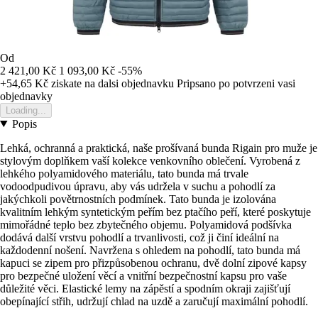
Od
2 421,00 Kč
1 093,00 Kč
-55%
+54,65 Kč
ziskate na dalsi objednavku
Pripsano po potvrzeni vasi
objednavky
Loading...
Popis
Lehká, ochranná a praktická, naše prošívaná bunda Rigain pro muže je
stylovým doplňkem vaší kolekce venkovního oblečení. Vyrobená z
lehkého polyamidového materiálu, tato bunda má trvale
vodoodpudivou úpravu, aby vás udržela v suchu a pohodlí za
jakýchkoli povětrnostních podmínek. Tato bunda je izolována
kvalitním lehkým syntetickým peřím bez ptačího peří, které poskytuje
mimořádné teplo bez zbytečného objemu. Polyamidová podšívka
dodává další vrstvu pohodlí a trvanlivosti, což ji činí ideální na
každodenní nošení. Navržena s ohledem na pohodlí, tato bunda má
kapuci se zipem pro přizpůsobenou ochranu, dvě dolní zipové kapsy
pro bezpečné uložení věcí a vnitřní bezpečnostní kapsu pro vaše
důležité věci. Elastické lemy na zápěstí a spodním okraji zajišťují
obepínající střih, udržují chlad na uzdě a zaručují maximální pohodlí.