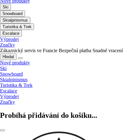
Nové produkty
Ski
Snowboard
Skialpinismus
Turistika & Trek
Escalace
Výprodej
Značky
Zákaznický servis ve Francie
Bezpečná platba
Snadné vracení
Hledat
Nové produkty
Ski
Snowboard
Skialpinismus
Turistika & Trek
Escalace
Výprodej
Značky
Probíhá přidávání do košíku...