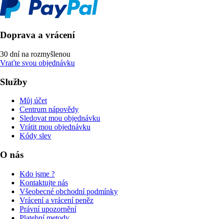
Doprava a vrácení
30 dní na rozmyšlenou
Vraťte svou objednávku
Služby
Můj účet
Centrum nápovědy
Sledovat mou objednávku
Vrátit mou objednávku
Kódy slev
O nás
Kdo jsme ?
Kontaktujte nás
Všeobecné obchodní podmínky
Vrácení a vrácení peněz
Právní upozornění
Platební metody