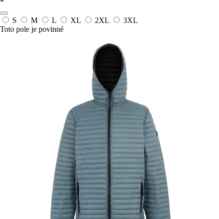
*
S
M
L
XL
2XL
3XL
Toto pole je povinné