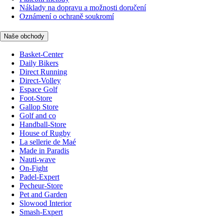
Náklady na dopravu a možnosti doručení
Oznámení o ochraně soukromí
Naše obchody
Basket-Center
Daily Bikers
Direct Running
Direct-Volley
Espace Golf
Foot-Store
Gallop Store
Golf and co
Handball-Store
House of Rugby
La sellerie de Maé
Made in Paradis
Nauti-wave
On-Fight
Padel-Expert
Pecheur-Store
Pet and Garden
Slowood Interior
Smash-Expert