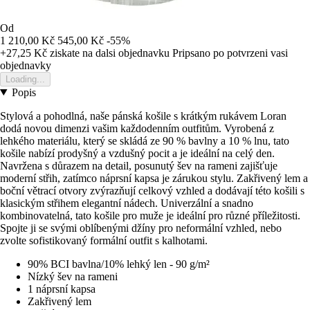
Od
1 210,00 Kč
545,00 Kč
-55%
+27,25 Kč
ziskate na dalsi objednavku
Pripsano po potvrzeni vasi
objednavky
Loading...
Popis
Stylová a pohodlná, naše pánská košile s krátkým rukávem Loran
dodá novou dimenzi vašim každodenním outfitům. Vyrobená z
lehkého materiálu, který se skládá ze 90 % bavlny a 10 % lnu, tato
košile nabízí prodyšný a vzdušný pocit a je ideální na celý den.
Navržena s důrazem na detail, posunutý šev na rameni zajišťuje
moderní střih, zatímco náprsní kapsa je zárukou stylu. Zakřivený lem a
boční větrací otvory zvýrazňují celkový vzhled a dodávají této košili s
klasickým střihem elegantní nádech. Univerzální a snadno
kombinovatelná, tato košile pro muže je ideální pro různé příležitosti.
Spojte ji se svými oblíbenými džíny pro neformální vzhled, nebo
zvolte sofistikovaný formální outfit s kalhotami.
90% BCI bavlna/10% lehký len - 90 g/m²
Nízký šev na rameni
1 náprsní kapsa
Zakřivený lem