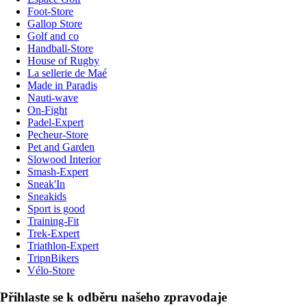
Foot-Store
Gallop Store
Golf and co
Handball-Store
House of Rugby
La sellerie de Maé
Made in Paradis
Nauti-wave
On-Fight
Padel-Expert
Pecheur-Store
Pet and Garden
Slowood Interior
Smash-Expert
Sneak'In
Sneakids
Sport is good
Training-Fit
Trek-Expert
Triathlon-Expert
TripnBikers
Vélo-Store
Přihlaste se k odběru našeho zpravodaje