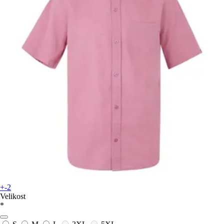
+-2
Velikost
*