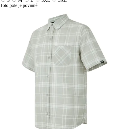
S
M
L
3XL
5XL
Toto pole je povinné