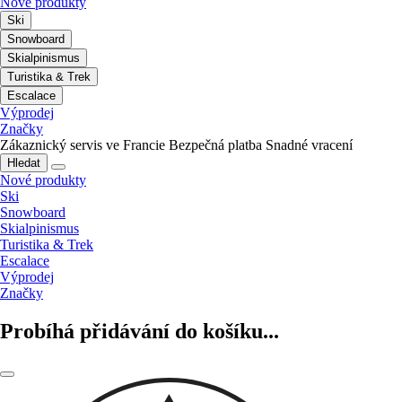
Nové produkty
Ski
Snowboard
Skialpinismus
Turistika & Trek
Escalace
Výprodej
Značky
Zákaznický servis ve Francie
Bezpečná platba
Snadné vracení
Hledat
Nové produkty
Ski
Snowboard
Skialpinismus
Turistika & Trek
Escalace
Výprodej
Značky
Probíhá přidávání do košíku...