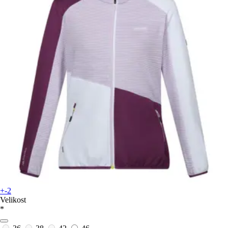
+-2
Velikost
*