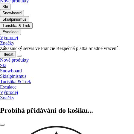
Nové produkty
Ski
Snowboard
Skialpinismus
Turistika & Trek
Escalace
Výprodej
Značky
Zákaznický servis ve Francie
Bezpečná platba
Snadné vracení
Hledat
Nové produkty
Ski
Snowboard
Skialpinismus
Turistika & Trek
Escalace
Výprodej
Značky
Probíhá přidávání do košíku...