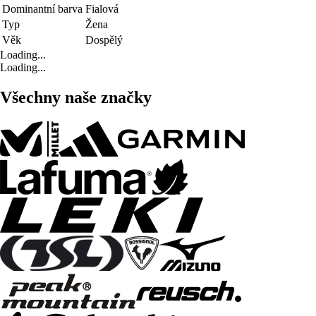
Dominantní barva
Fialová
Typ
Žena
Věk
Dospělý
Loading...
Loading...
Všechny naše značky