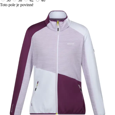
36
38
42
46
Toto pole je povinné