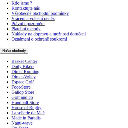
Kdo jsme ?
Kontaktujte nás
Všeobecné obchodní podmínky
Vrácení a vrácení peněz
Právní upozornění
Platební metody
Náklady na dopravu a možnosti doručení
Oznámení o ochraně soukromí
Naše obchody
Basket-Center
Daily Bikers
Direct Running
Direct-Volley
Espace Golf
Foot-Store
Gallop Store
Golf and co
Handball-Store
House of Rugby
La sellerie de Maé
Made in Paradis
Nauti-wave