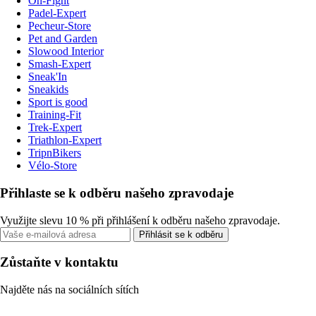
On-Fight
Padel-Expert
Pecheur-Store
Pet and Garden
Slowood Interior
Smash-Expert
Sneak'In
Sneakids
Sport is good
Training-Fit
Trek-Expert
Triathlon-Expert
TripnBikers
Vélo-Store
Přihlaste se k odběru našeho zpravodaje
Využijte slevu 10 % při přihlášení k odběru našeho zpravodaje.
Přihlásit se k odběru
Zůstaňte v kontaktu
Najděte nás na sociálních sítích