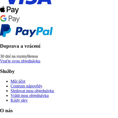
Doprava a vrácení
30 dní na rozmyšlenou
Vraťte svou objednávku
Služby
Můj účet
Centrum nápovědy
Sledovat mou objednávku
Vrátit mou objednávku
Kódy slev
O nás