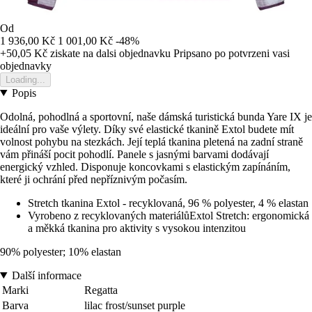
Od
1 936,00 Kč
1 001,00 Kč
-48%
+50,05 Kč
ziskate na dalsi objednavku
Pripsano po potvrzeni vasi
objednavky
Loading...
Popis
Odolná, pohodlná a sportovní, naše dámská turistická bunda Yare IX je
ideální pro vaše výlety. Díky své elastické tkanině Extol budete mít
volnost pohybu na stezkách. Její teplá tkanina pletená na zadní straně
vám přináší pocit pohodlí. Panele s jasnými barvami dodávají
energický vzhled. Disponuje koncovkami s elastickým zapínáním,
které ji ochrání před nepříznivým počasím.
Stretch tkanina Extol - recyklovaná, 96 % polyester, 4 % elastan
Vyrobeno z recyklovaných materiálůExtol Stretch: ergonomická
a měkká tkanina pro aktivity s vysokou intenzitou
90% polyester; 10% elastan
Další informace
Marki
Regatta
Barva
lilac frost/sunset purple