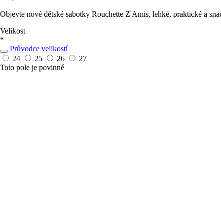
Objevte nové dětské sabotky Rouchette Z'Amis, lehké, praktické a sn
Velikost
*
Průvodce velikostí
24
25
26
27
Toto pole je povinné