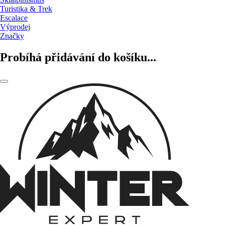
Turistika & Trek
Escalace
Výprodej
Značky
Probíhá přidávání do košíku...