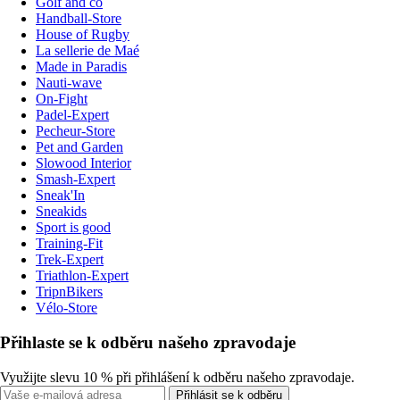
Golf and co
Handball-Store
House of Rugby
La sellerie de Maé
Made in Paradis
Nauti-wave
On-Fight
Padel-Expert
Pecheur-Store
Pet and Garden
Slowood Interior
Smash-Expert
Sneak'In
Sneakids
Sport is good
Training-Fit
Trek-Expert
Triathlon-Expert
TripnBikers
Vélo-Store
Přihlaste se k odběru našeho zpravodaje
Využijte slevu 10 % při přihlášení k odběru našeho zpravodaje.
Přihlásit se k odběru