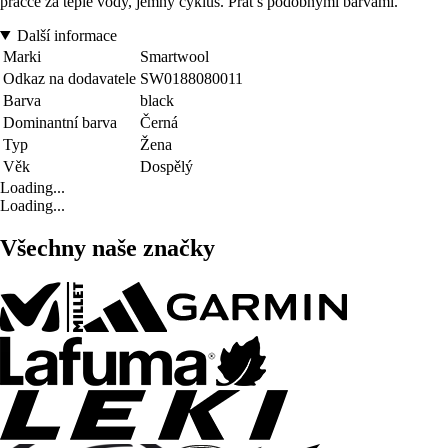
pračce za teplé vody, jemný cyklus. Prát s podobnými barvami.
Další informace
Marki
Smartwool
Odkaz na dodavatele
SW0188080011
Barva
black
Dominantní barva
Černá
Typ
Žena
Věk
Dospělý
Loading...
Loading...
Všechny naše značky