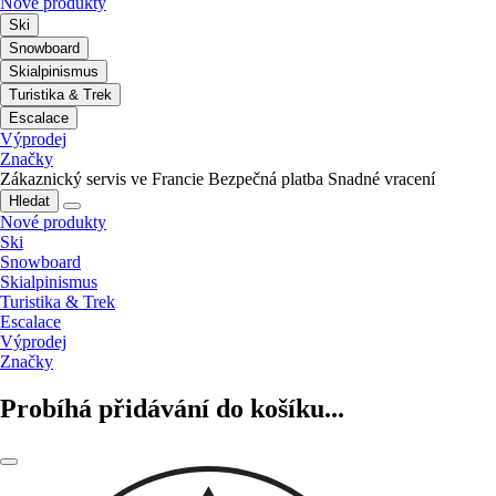
Nové produkty
Ski
Snowboard
Skialpinismus
Turistika & Trek
Escalace
Výprodej
Značky
Zákaznický servis ve Francie
Bezpečná platba
Snadné vracení
Hledat
Nové produkty
Ski
Snowboard
Skialpinismus
Turistika & Trek
Escalace
Výprodej
Značky
Probíhá přidávání do košíku...