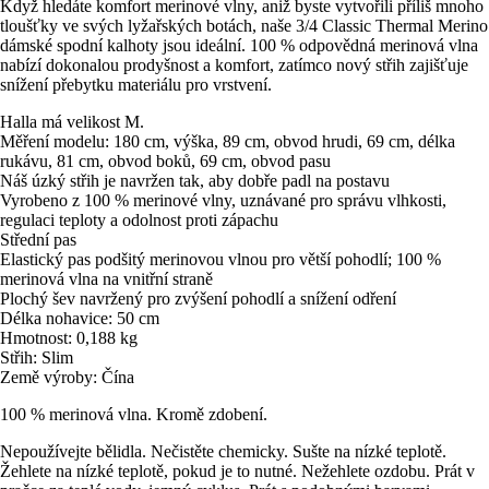
Když hledáte komfort merinové vlny, aniž byste vytvořili příliš mnoho
tloušťky ve svých lyžařských botách, naše 3/4 Classic Thermal Merino
dámské spodní kalhoty jsou ideální. 100 % odpovědná merinová vlna
nabízí dokonalou prodyšnost a komfort, zatímco nový střih zajišťuje
snížení přebytku materiálu pro vrstvení.
Halla má velikost M.
Měření modelu: 180 cm, výška, 89 cm, obvod hrudi, 69 cm, délka
rukávu, 81 cm, obvod boků, 69 cm, obvod pasu
Náš úzký střih je navržen tak, aby dobře padl na postavu
Vyrobeno z 100 % merinové vlny, uznávané pro správu vlhkosti,
regulaci teploty a odolnost proti zápachu
Střední pas
Elastický pas podšitý merinovou vlnou pro větší pohodlí; 100 %
merinová vlna na vnitřní straně
Plochý šev navržený pro zvýšení pohodlí a snížení odření
Délka nohavice: 50 cm
Hmotnost: 0,188 kg
Střih: Slim
Země výroby: Čína
100 % merinová vlna. Kromě zdobení.
Nepoužívejte bělidla. Nečistěte chemicky. Sušte na nízké teplotě.
Žehlete na nízké teplotě, pokud je to nutné. Nežehlete ozdobu. Prát v