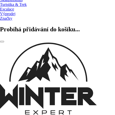
Turistika & Trek
Escalace
Výprodej
Značky
Probíhá přidávání do košíku...