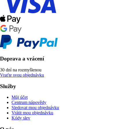
Doprava a vrácení
30 dní na rozmyšlenou
Vraťte svou objednávku
Služby
Můj účet
Centrum nápovědy
Sledovat mou objednávku
Vrátit mou objednávku
Kódy slev